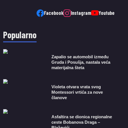
Facebook
Instagram
Youtube
Popularno
Zapalio se automobil između
Gruda i Posušja, nastala veća
materijalna šteta
Violeta otvara vrata svog
Montessori vrtića za nove
članove
Asfaltira se dionica regionalne
ceste Bobanova Draga –
Blaževići