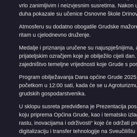
vrlo zanimljivim i neizvjesnim susretima. Nakon 
duha pokazale su učenice Osnovne škole Drinovc
Atmosferu su dodatno obogatile Grudske mažoretk
ritam u cjelodnevno druženje.
Medalje i priznanja uručene su najuspješnijima, 
prijateljskim ozračjem koje je obilježilo cijeli d
zajedništvo temeljne vrijednosti koje Grude s p
Program obilježavanja Dana općine Grude 2025. 
početkom u 12:00 sati, kada će se u Agroturizmu 
grudskih gospodarstvenika.
U sklopu susreta predviđena je Prezentacija po
koju priprema Općina Grude, kao i tematsko izla
rastu, inovacijama i održivosti“ koje će održati pr
digitalizaciju i transfer tehnologije na Sveučilišt