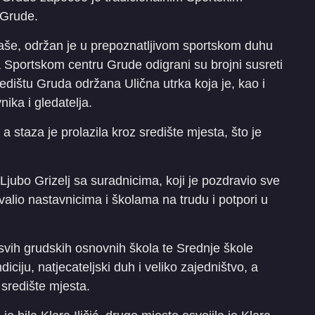
 Grude.
aše, održan je u prepoznatljivom sportskom duhu
 Sportskom centru Grude odigrani su brojni susreti
edištu Gruda održana Ulična utrka koja je, kao i
nika i gledatelja.
, a staza je prolazila kroz središte mjesta, što je
jubo Grizelj sa suradnicima, koji je pozdravio sve
alio nastavnicima i školama na trudu i potpori u
iz svih grudskih osnovnih škola te Srednje škole
iciju, natjecateljski duh i veliko zajedništvo, a
z središte mjesta.