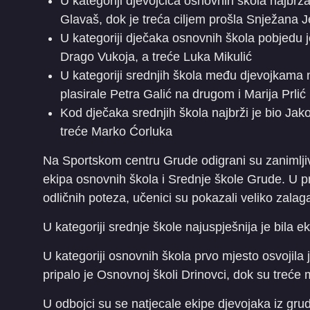
U kategoriji djevojčica osnovnih škola najbrža 
Glavaš, dok je treća ciljem prošla Snježana 
U kategoriji dječaka osnovnih škola pobjedu 
Drago Vukoja, a treće Luka Mikulić
U kategoriji srednjih škola među djevojkama n
plasirale Petra Galić na drugom i Marija Prli
Kod dječaka srednjih škola najbrži je bio Jak
treće Marko Ćorluka
Na Sportskom centru Grude odigrani su zanimlji
ekipa osnovnih škola i Srednje škole Grude. U 
odličnih poteza, učenici su pokazali veliko zalag
U kategoriji srednje škole najuspješnija je bila e
U kategoriji osnovnih škola prvo mjesto osvojil
pripalo je Osnovnoj školi Drinovci, dok su treće
U odbojci su se natjecale ekipe djevojaka iz grud