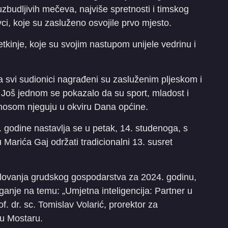
uzbudljivih mečeva, najviše spretnosti i timskog
i, koje su zasluženo osvojile prvo mjesto.
inje, koje su svojim nastupom unijele vedrinu i
a svi sudionici nagrađeni su zasluženim pljeskom i
an. Još jednom se pokazalo da su sport, mladost i
onosom njeguju u okviru Dana općine.
godine nastavlja se u petak, 14. studenoga, s
Marića Gaj održati tradicionalni 13. susret
slovanja grudskog gospodarstva za 2024. godinu,
ganje na temu: „Umjetna inteligencija: Partner u
of. dr. sc. Tomislav Volarić, prorektor za
u u Mostaru.