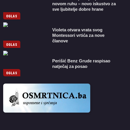
novom ruhu – novo iskustvo za
sve ljubitelje dobre hrane
OGLAS
Violeta otvara vrata svog
Montessori vrtića za nove
članove
OGLAS
Perišić Benz Grude raspisao
natječaj za posao
OGLAS