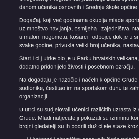
danom učenika osnovnih i Srednje škole općine
Događaj, koji već godinama okuplja mlade sport
uz mnoštvo navijanja, osmijeha i zajedništva. Na
u malom nogometu, košarci i odbojci, dok je u sr
svake godine, privukla veliki broj učenika, nastav
Start i cilj utrke bio je u Parku hrvatskih velikana
dodatno pridonijelo živosti i posebnom ozračju.
Na događaju je nazočio i načelnik općine Grude L
sudionike, čestitao im na sportskom duhu te zahv
organizaciji.
U utrci su sudjelovali učenici različitih uzrasta 
Grude. Mladi natjecatelji pokazali su iznimnu kond
brojni gledatelji su ih bodrili duž cijele staze kro