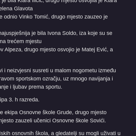
je bila Klara Iličić, drugo mjesto osvojila je Klara
Jelena Glavota
je odnio Vinko Tomić, drugo mjesto zauzeo je
ajuspješnija je bila Ivona Soldo, iza koje su se
ć na trećem mjestu
ov Alpeza, drugo mjesto osvojio je Matej Ević, a
vi i neizvjesni susreti u malom nogometu između
pravom sportskom ozračju, uz mnogo navijanja i
anje i ljubav prema sportu.
kipa 3. h razreda.
a je ekipa Osnovne škole Grude, drugo mjesto
 mjesto zauzeli učenici Osnovne škole Sovići.
skih osnovnih škola, a gledatelji su mogli uživati u