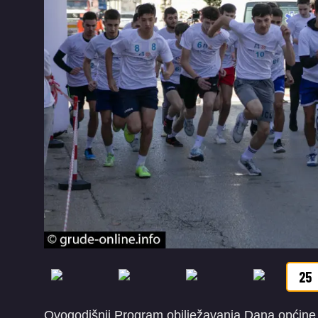
25
Ovogodišnji Program obilježavanja Dana općine