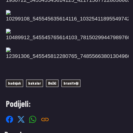
badnjak
bakalar
Božić
branitelji
Podijeli: