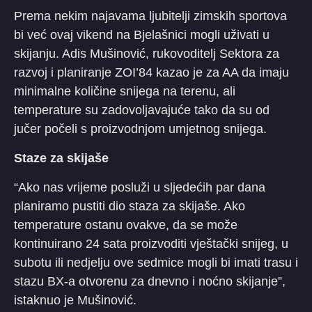
Prema nekim najavama ljubitelji zimskih sportova
bi već ovaj vikend na Bjelašnici mogli uživati u
skijanju. Adis Mušinović, rukovoditelj Sektora za
razvoj i planiranje ZOI’84 kazao je za AA da imaju
minimalne količine snijega na terenu, ali
temperature su zadovoljavajuće tako da su od
jučer počeli s proizvodnjom umjetnog snijega.
Staze za skijaše
“Ako nas vrijeme posluži u sljedećih par dana
planiramo pustiti dio staza za skijaše. Ako
temperature ostanu ovakve, da se može
kontinuirano 24 sata proizvoditi vještački snijeg, u
subotu ili nedjelju ove sedmice mogli bi imati trasu i
stazu BX-a otvorenu za dnevno i noćno skijanje”,
istaknuo je Mušinović.