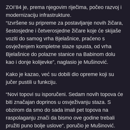
ZOI’84 je, prema njegovim riječima, počeo razvoj i
modernizaciju infrastrukture.
“Izvršene su pripreme za postavljanje novih žičara,
šestosjedne i četverosjedne žičare koje će skijaše
voziti do samog vrha Bjelašnice, praćeno s
osvježenjem kompletne staze spusta, od vrha
Bjelašnice do polazne stanice na Babinom dolu
kao i donje kolijevke”, naglasio je Mušinović.
Kako je kazao, već su dobili dio opreme koji su
jučer pustili u funkciju.
“Novi topovi su isporučeni. Sedam novih topova će
biti značajan doprinos u osvježivanju staza. S
obzirom da smo do sada imali pet topova na
raspolaganju znači da bismo ove godine trebali
pružiti puno bolje uslove”, poručio je Mušinović.