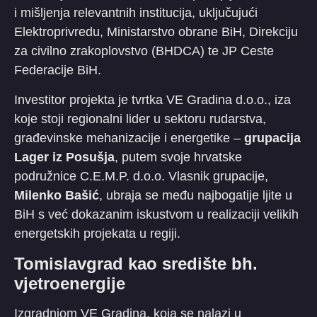
i mišljenja relevantnih institucija, uključujući
Elektroprivredu, Ministarstvo obrane BiH, Direkciju
za civilno zrakoplovstvo (BHDCA) te JP Ceste
Federacije BiH.
​Investitor projekta je tvrtka VE Gradina d.o.o., iza
koje stoji regionalni lider u sektoru rudarstva,
građevinske mehanizacije i energetike –
grupacija
Lager iz Posušja
, putem svoje hrvatske
podružnice C.E.M.P. d.o.o. Vlasnik grupacije,
Milenko Bašić
, ubraja se među najbogatije ljite u
BiH s već dokazanim iskustvom u realizaciji velikih
energetskih projekata u regiji.
​Tomislavgrad kao središte bh.
vjetroenergije
​Izgradnjom VE Gradina, koja se nalazi u