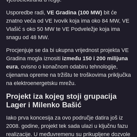
​Usporedbe radi,
VE Gradina (100 MW)
bit će
znatno veća od VE Ivovik koja ima oko 84 MW, VE
Vlašić s oko 50 MW te VE Podveležje koja ima
snagu od 48 MW.
​Procjenjuje se da bi ukupna vrijednost projekta VE
Gradina mogla iznositi
između 150 i 200 milijuna
eura
, ovisno o konačnom odabiru tehnologije,
cijenama opreme na tržištu te troškovima priključka
na elektroenergetsku mrežu.
​Projekt iza kojeg stoji grupacija
Lager i Milenko Bašić
​Iako prva koncesija za ovo područje datira još iz
2008. godine, projekt tek sada ulazi u ključnu fazu
realizacije. U međuvremenu su prikupljene dozvole