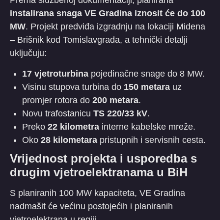
​Prema službenoj dokumentaciji, planirana
instalirana snaga VE Gradina iznosit će do 100
MW
. Projekt predviđa izgradnju na lokaciji Midena
– Brišnik kod Tomislavgrada, a tehnički detalji
uključuju:
17 vjetroturbina
pojedinačne snage do 8 MW.
​Visinu stupova turbina do
150 metara
uz
promjer rotora do
200 metara
.
​Novu trafostanicu
TS 220/33 kV
.
​Preko
22 kilometra
interne kabelske mreže.
​Oko
28 kilometara
pristupnih i servisnih cesta.
​Vrijednost projekta i usporedba s
drugim vjetroelektranama u BiH
​S planiranih 100 MW kapaciteta, VE Gradina
nadmašit će većinu postojećih i planiranih
vjetroelektrana u regiji.