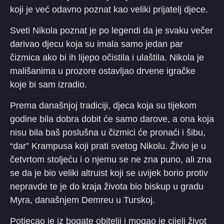
koji je već odavno poznat kao veliki prijatelj djece.
Sveti Nikola poznat je po legendi da je svaku večer
darivao djecu koja su imala samo jedan par
čizmica ako bi ih lijepo očistila i ulaštila. Nikola je
mališanima u prozore ostavljao drvene igračke
koje bi sam izradio.
Prema današnjoj tradiciji, djeca koja su tijekom
godine bila dobra dobit će samo darove, a ona koja
nisu bila baš poslušna u čizmici će pronaći i šibu,
“dar” Krampusa koji prati svetog Nikolu. Živio je u
četvrtom stoljeću i o njemu se ne zna puno, ali zna
se da je bio veliki altruist koji se uvijek borio protiv
nepravde te je do kraja života bio biskup u gradu
Myra, današnjem Demreu u Turskoj.
Potjecao je iz bogate obitelji i mogao je cijeli život