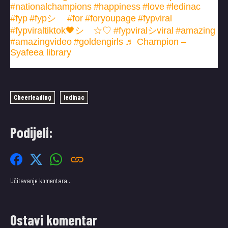
#nationalchampions
#happiness
#love
#ledinac
#fyp
#fypシ゚
#for
#foryoupage
#fypviral
#fypviraltiktok🖤シ゚☆♡
#fypviralシviral
#amazing
#amazingvideo
#goldengirls
♬ Champion –
Syafeea library
Cheerleading
ledinac
Podijeli:
Učitavanje komentara…
Ostavi komentar