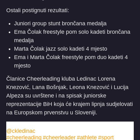
Ostali postignuti rezultati:
Juniori group stunt brončana medalja
Ema Čolak freestyle pom solo kadeti brončana
medalja
Marta Čolak jazz solo kadeti 4 mjesto
Ema i Marta Čolak freestyle pom duo kadeti 4
mjesto
Članice Cheerleading kluba Ledinac Lorena
Knezović, Lana Bošnjak, Leona Knezović i Lucija
Alpeza su uvrštene i na spisak juniorske
reprezentacije BiH koja će krajem lipnja sudjelovati
na Europskom prvenstvu u Sloveniji.
@ckledinac
Cheerleading prvenstvo BiH 2025. Gacko
#cheerleading
#cheerleader
#athlete
#sport