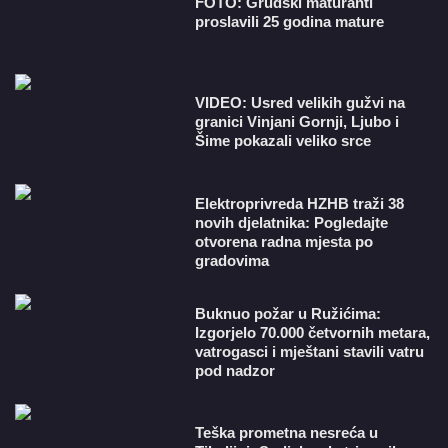
FOTO: Grudski maturanti
proslavili 25 godina mature
VIDEO: Usred velikih gužvi na
granici Vinjani Gornji, Ljubo i
Šime pokazali veliko srce
​Elektroprivreda HZHB traži 38
novih djelatnika: Pogledajte
otvorena radna mjesta po
gradovima
Buknuo požar u Ružićima:
Izgorjelo 70.000 četvornih metara,
vatrogasci i mještani stavili vatru
pod nadzor
Teška prometna nesreća u