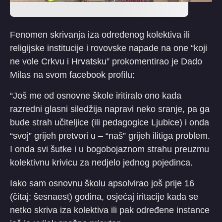
Fenomen skrivanja iza određenog kolektiva ili
religijske institucije i rovovske napade na one “koji
ne vole Crkvu i Hrvatsku” prokomentirao je Dado
Milas na svom facebook profilu:
“Još me od osnovne škole iritiralo ono kada
razredni glasni siledžija napravi neko sranje, pa ga
bude strah učiteljice (ili pedagogice Ljubice) i onda
“svoj” grijeh pretvori u – “naš” grijeh ilitiga problem.
I onda svi šutke i u bogobojaznom strahu preuzmu
kolektivnu krivicu za nedjelo jednog pojedinca.
Iako sam osnovnu školu apsolvirao još prije 16
(čitaj: šesnaest) godina, osjećaj iritacije kada se
netko skriva iza kolektiva ili pak određene instance