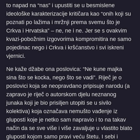
to napad na “nas” i upustiti se u besmislene
ideološke karakterizacije kritičara kao “onih koji su
poznati po lažima i mržnji prema svemu što je
Crkva i Hrvatska” – ne, ne i ne. Jer se s ovakvim
kvazi-pobožnim izgovorima kompromitira ne samo
pojedinac nego i Crkva i kršćanstvo i svi iskreni
vjernici.
Ne kaže džabe ona poslovica: “Ne kune majka
sina što se kocka, nego što se vadi”. Riječ je o
poslovici koja se neopravdano pripisuje narodu (a
zapravo je riječ o autorskom djelu neznanog
junaka koji je bio prisiljen utopiti se u sivilo
kolektiva) koja označava nemušto vađenje iz
gluposti koje je netko sam napravio i to na takav
način da se sve više i više zavaljuje u vlastito blato
gluposti kojom samo pravi veću štetu. I sebi i