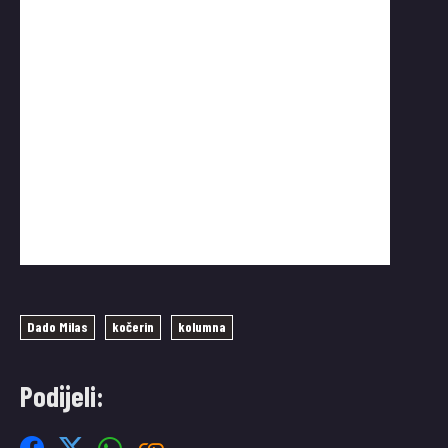
Dado Milas
kočerin
kolumna
Podijeli: