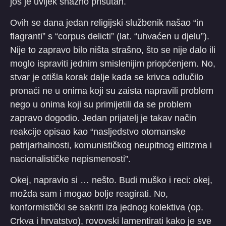
još je uvijek snažno prisutan.
Ovih se dana jedan religijski službenik našao “in
flagranti” s “corpus delicti” (lat. “uhvaćen u djelu”).
Nije to zapravo bilo ništa strašno, što se nije dalo ili
moglo ispraviti jednim smislenijim priopćenjem. No,
stvar je otišla korak dalje kada se krivca odlučilo
pronaći ne u onima koji su zaista napravili problem
nego u onima koji su primijetili da se problem
zapravo dogodio. Jedan prijatelj je takav način
reakcije opisao kao “nasljedstvo otomanske
patrijarhalnosti, komunističkog neupitnog elitizma i
nacionalističke nepismenosti”.
Okej, napravio si … nešto. Budi muško i reci: okej,
možda sam i mogao bolje reagirati. No,
konformistički se sakriti iza jednog kolektiva (op.
Crkva i hrvatstvo), rovovski lamentirati kako je sve