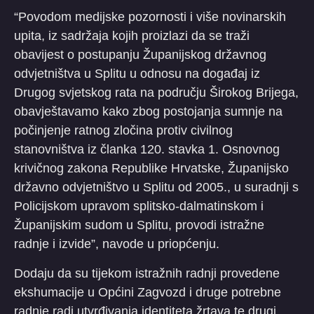
“Povodom medijske pozornosti i više novinarskih
upita, iz sadržaja kojih proizlazi da se traži
obavijest o postupanju Županijskog državnog
odvjetništva u Splitu u odnosu na događaj iz
Drugog svjetskog rata na području Širokog Brijega,
obavještavamo kako zbog postojanja sumnje na
počinjenje ratnog zločina protiv civilnog
stanovništva iz članka 120. stavka 1. Osnovnog
krivičnog zakona Republike Hrvatske, Županijsko
državno odvjetništvo u Splitu od 2005., u suradnji s
Policijskom upravom splitsko-dalmatinskom i
Županijskim sudom u Splitu, provodi istražne
radnje i izvide”, navode u priopćenju.
Dodaju da su tijekom istražnih radnji provedene
ekshumacije u Općini Zagvozd i druge potrebne
radnje radi utvrđivanja identiteta žrtava te drugi