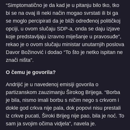
“Simptomatično je da kad je u pitanju bilo tko, tko
bi se na ovaj ili neki način mogao svrstati ili bi ga
se moglo percipirati da je bliži određenoj političkoj
opciji, u ovom slučaju SDP-a, onda se daju izjave
koje predstavljaju izravno miješanje u pravosuđe”,
rekao je o ovom slučaju ministar unutarnjih poslova
Davor Božinović i dodao “To što je netko ispitan ne
znači ništa”.
O čemu je govorila?
Andrijić je u navedenoj emisiji govorila o
partizanskom zauzimanju Širokog Brijega. “Borba
je bila, nismo imali borbu s ničim nego s crkvom i
dokle god crkva nije pala, dok popovi nisu prestali
iz crkve pucati, Široki Brijeg nije pao, bila je noć. To
sam ja svojim očima vidjela”, navela je.