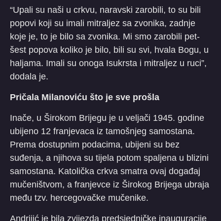
“Upali su naši u crkvu, naravski zarobili, to su bili
popovi koji su imali mitraljez sa zvonika, zadnje
koje je, to je bilo sa zvonika. Mi smo zarobili pet-
šest popova koliko je bilo, bili su svi, hvala Bogu, u
haljama. Imali su onoga Isukrsta i mitraljez u ruci”,
dodala je.
Pričala Milanoviću što je sve prošla
Inače, u Širokom Brijegu je u veljači 1945. godine
ubijeno 12 franjevaca iz tamošnjeg samostana.
Prema dostupnim podacima, ubijeni su bez
suđenja, a njihova su tijela potom spaljena u blizini
samostana. Katolička crkva smatra ovaj događaj
mučeništvom, a franjevce iz Širokog Brijega ubraja
među tzv. hercegovačke mučenike.
Andrijić je bila zvijezda predsjedničke inauguracije