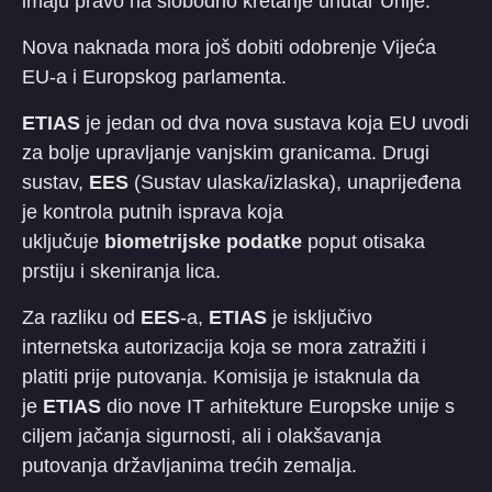
imaju pravo na slobodno kretanje unutar Unije.
Nova naknada mora još dobiti odobrenje Vijeća
EU-a i Europskog parlamenta.
ETIAS
je jedan od dva nova sustava koja EU uvodi
za bolje upravljanje vanjskim granicama. Drugi
sustav,
EES
(Sustav ulaska/izlaska), unaprijeđena
je kontrola putnih isprava koja
uključuje
biometrijske podatke
poput otisaka
prstiju i skeniranja lica.
Za razliku od
EES
-a,
ETIAS
je isključivo
internetska autorizacija koja se mora zatražiti i
platiti prije putovanja. Komisija je istaknula da
je
ETIAS
dio nove IT arhitekture Europske unije s
ciljem jačanja sigurnosti, ali i olakšavanja
putovanja državljanima trećih zemalja.