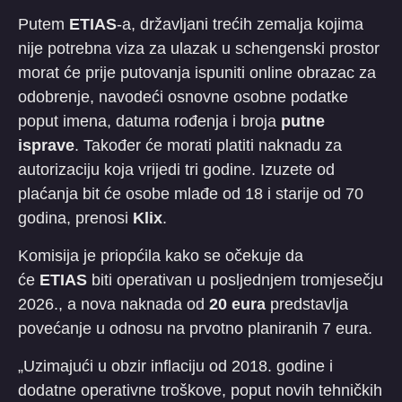
Putem
ETIAS
-a, državljani trećih zemalja kojima
nije potrebna viza za ulazak u schengenski prostor
morat će prije putovanja ispuniti online obrazac za
odobrenje, navodeći osnovne osobne podatke
poput imena, datuma rođenja i broja
putne
isprave
. Također će morati platiti naknadu za
autorizaciju koja vrijedi tri godine. Izuzete od
plaćanja bit će osobe mlađe od 18 i starije od 70
godina, prenosi
Klix
.
Komisija je priopćila kako se očekuje da
će
ETIAS
biti operativan u posljednjem tromjesečju
2026., a nova naknada od
20 eura
predstavlja
povećanje u odnosu na prvotno planiranih 7 eura.
„Uzimajući u obzir inflaciju od 2018. godine i
dodatne operativne troškove, poput novih tehničkih