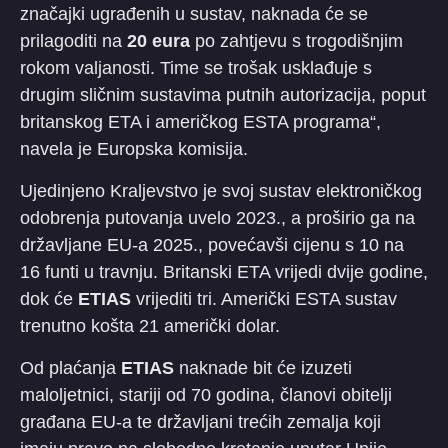
značajki ugrađenih u sustav, naknada će se
prilagoditi na
20 eura
po zahtjevu s trogodišnjim
rokom valjanosti. Time se trošak usklađuje s
drugim sličnim sustavima putnih autorizacija, poput
britanskog ETA i američkog ESTA programa“,
navela je Europska komisija.
Ujedinjeno Kraljevstvo je svoj sustav elektroničkog
odobrenja putovanja uvelo 2023., a proširio ga na
državljane EU-a 2025., povećavši cijenu s 10 na
16 funti u travnju. Britanski ETA vrijedi dvije godine,
dok će
ETIAS
vrijediti tri. Američki ESTA sustav
trenutno košta 21 američki dolar.
Od plaćanja
ETIAS
naknade bit će izuzeti
maloljetnici, stariji od 70 godina, članovi obitelji
građana EU-a te državljani trećih zemalja koji