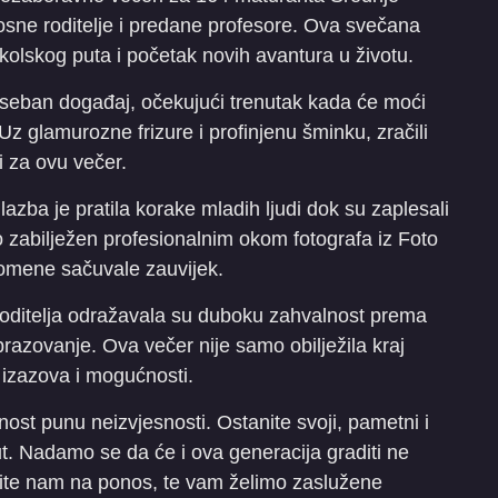
sne roditelje i predane profesore. Ova svečana
kolskog puta i početak novih avantura u životu.
oseban događaj, očekujući trenutak kada će moći
 Uz glamurozne frizure i profinjenu šminku, zračili
 za ovu večer.
lazba je pratila korake mladih ljudi dok su zaplesali
io zabilježen profesionalnim okom fotografa iz Foto
pomene sačuvale zauvijek.
 roditelja odražavala su duboku zahvalnost prema
obrazovanje. Ova večer nije samo obilježila kraj
h izazova i mogućnosti.
ost punu neizvjesnosti. Ostanite svoji, pametni i
t. Nadamo se da će i ova generacija graditi ne
udite nam na ponos, te vam želimo zaslužene