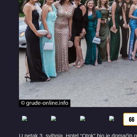
66
U petak 3. svibnja, Hotel “Otok” bio je domaćin