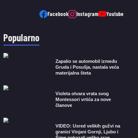
Facebook
Instagram
Youtube
Popularno
Zapalio se automobil između
Gruda i Posušja, nastala veća
materijalna šteta
Violeta otvara vrata svog
Montessori vrtića za nove
članove
VIDEO: Usred velikih gužvi na
granici Vinjani Gornji, Ljubo i
Šime pokazali veliko srce