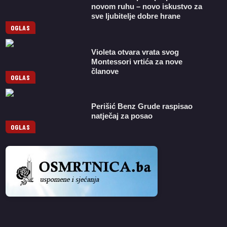
novom ruhu – novo iskustvo za
sve ljubitelje dobre hrane
OGLAS
Violeta otvara vrata svog
Montessori vrtića za nove
članove
OGLAS
Perišić Benz Grude raspisao
natječaj za posao
OGLAS