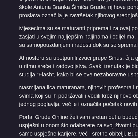
škole Antuna Branka Šimića Grude, njihove pono
proslava označila je završetak njihovog srednjoš
Mjesecima su se maturanti pripremali za ovaj p
zasjati u svojim najljepšim haljinama i odijelima.
su samopouzdanjem i radosti dok su se spremali
Atmosferu su upotpunili zvuci grupe Sirius, čija g
u ritmu sreće i zadovoljstva. Svaki trenutak je b
studija “Flash”, kako bi se ove nezaboravne us
Nasmijana lica maturanata, njihovih profesora i
svima koji su ih podržavali i vodili kroz njihovo 
jednog poglavlja, već je i označila početak novi
Portal Grude Online želi vam sretan put u budućn
uspješni u onom što odaberete za svoj životni pu
samo uspješne karijere, već i sretne obitelji. B