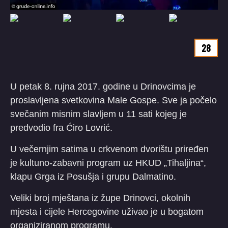
28
U petak 8. rujna 2017. godine u Drinovcima je
proslavljena svetkovina Male Gospe. Sve ja počelo
svečanim misnim slavljem u 11 sati kojeg je
predvodio fra Ćiro Lovrić.
U večernjim satima u crkvenom dvorištu priređen
je kultuno-zabavni program uz HKUD „Tihaljina“,
klapu Grga iz Posušja i grupu Dalmatino.
Veliki broj mještana iz župe Drinovci, okolnih
mjesta i cijele Hercegovine uživao je u bogatom
organiziranom programu.