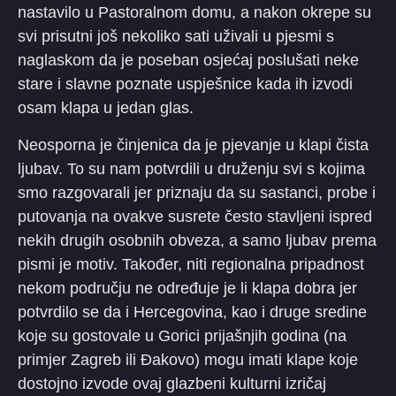
nastavilo u Pastoralnom domu, a nakon okrepe su
svi prisutni još nekoliko sati uživali u pjesmi s
naglaskom da je poseban osjećaj poslušati neke
stare i slavne poznate uspješnice kada ih izvodi
osam klapa u jedan glas.
Neosporna je činjenica da je pjevanje u klapi čista
ljubav. To su nam potvrdili u druženju svi s kojima
smo razgovarali jer priznaju da su sastanci, probe i
putovanja na ovakve susrete često stavljeni ispred
nekih drugih osobnih obveza, a samo ljubav prema
pismi je motiv. Također, niti regionalna pripadnost
nekom području ne određuje je li klapa dobra jer
potvrdilo se da i Hercegovina, kao i druge sredine
koje su gostovale u Gorici prijašnjih godina (na
primjer Zagreb ili Đakovo) mogu imati klape koje
dostojno izvode ovaj glazbeni kulturni izričaj