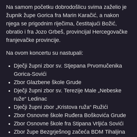
Na samom početku dobrodošlicu svima zaželio je
župnik župe Gorica fra Marin Karačić, a nakon
njega se prigodnim riječima, čestitajući Božić,
obratio i fra Jozo Grbeš, provincijal Hercegovačke
franjevačke provincije.
Na ovom koncertu su nastupali:
Dječji župni zbor sv. Stjepana Prvomučenika
Gorica-Sovići
Zbor Glazbene škole Grude
Dječji župni zbor sv. Terezije Male „Nebeske
ruže“ Ledinac
Dječji župni zbor „Kristova ruža“ Ružići
Zbor Osnovne škole Ruđera Boškovića Grude
Zbor Osnovne škole fra Stipana Vrljića Sovići
Zbor župe Bezgrješnog začeća BDM Tihaljina