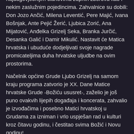
nekim zaslužnim pojedincima. Zahvalnice su dobili:
Don Jozo Ančić, Milena Leventić, Pere Majić, Ivana
Bošnjak, Ante Pejić Žerić, Ljubica Zorić, Ana
Mijatović, Anđelka Grizelj Seka, Branka Jurčić,
Desanka Galić i Damir Mikulić. Nastavit će Matica
hrvatska i ubuduće dodjeljivati svoje nagrade
promicateljima duha hrvatske uljudbe na ovim
prostorima.
Načelnik općine Grude Ljubo Grizelj na samom
kraju programa zatvorio je XX. Dane Matice
hrvatske Grude -Božiću ususret-, zaželio je još
puno ovakvih lijepih događaja i koncerata, zahvalio
je izvođačima i posebno Matici hrvatskoj u
Grudama za izniman i vrlo uspješan rad u kulturi
kroz čitavu godinu, i čestitao svima Božić i Novu
godinu!