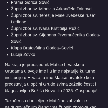
Frama Gorica-Sovići
Župni zbor sv. Mihovila Arkanđela Drinovci
Župni zbor sv. Terezije Male „Nebeske ruže“
Ledinac
Župni zbor sv. Ivana Krstitelja Ružići
Župni zbor sv. Stjepana Prvomučenika Gorica-
Sovići
Klapa Bratovština Gorica–Sovići
Lucija Zovko
Na kraju je predsjednik Matice hrvatske u
Grudama u svoje ime i u ime najstarije kulturne
institucije u Hrvata, u ime Matice hrvatske koju
predstavlja u općini Grude svima zaželio čestit i
blagoslovljen Božić i Novo lito 2025. Gospodnje!
Također su dodijeljene Matičine zahvalnice
najdugovječnijim članovima župnih zborova kao i