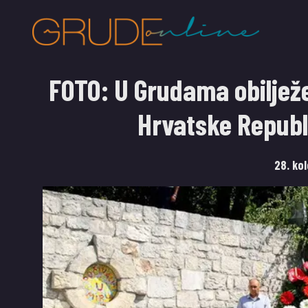
FOTO: U Grudama obiljež
Hrvatske Repub
28. ko