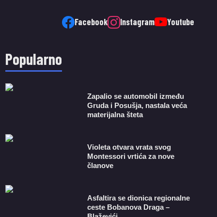
Facebook
Instagram
Youtube
Popularno
Zapalio se automobil između
Gruda i Posušja, nastala veća
materijalna šteta
Violeta otvara vrata svog
Montessori vrtića za nove
članove
Asfaltira se dionica regionalne
ceste Bobanova Draga –
Blaževići