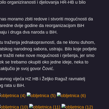
bilo organiziranosti i djelovanja HR-HB u bilo
as moramo zbiti redove i stvoriti mogućnosti da
 naredne dvije godine da reorganizacijom BiH
aju i druga dva naroda u BiH.
tu traženja jednakopravnosti, da ne klonu duhom,
skog narodnog sabora, ustraju. Bilo koje podjele
e tražiti neke nove mogućnosti i rješenja, jer smo
ijek se trebamo okupiti oko jedne ideje, neka to
ključio je svoj govor Čović.
 Glavnog vijeća HZ HB i Željko Raguž ravnatelj
g rata u BiH.