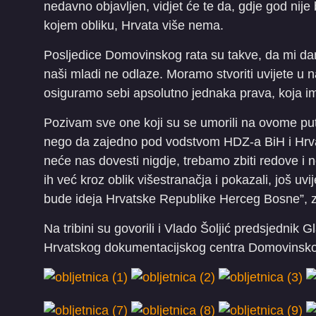
nedavno objavljen, vidjet će te da, gdje god nije 
kojem obliku, Hrvata više nema.
Posljedice Domovinskog rata su takve, da mi dan
naši mladi ne odlaze. Moramo stvoriti uvijete u
osiguramo sebi apsolutno jednaka prava, koja im
Pozivam sve one koji su se umorili na ovome pu
nego da zajedno pod vodstvom HDZ-a BiH i Hrvat
neće nas dovesti nigdje, trebamo zbiti redove i n
ih već kroz oblik višestranačja i pokazali, još uv
bude ideja Hrvatske Republike Herceg Bosne”, za
Na tribini su govorili i Vlado Šoljić predsjednik
Hrvatskog dokumentacijskog centra Domovinsko