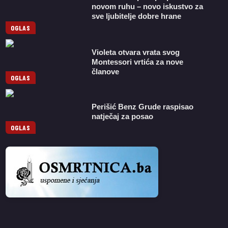
novom ruhu – novo iskustvo za
sve ljubitelje dobre hrane
OGLAS
Violeta otvara vrata svog
Montessori vrtića za nove
članove
OGLAS
Perišić Benz Grude raspisao
natječaj za posao
OGLAS