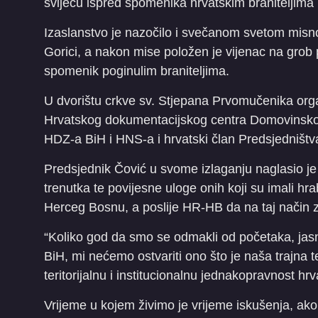
svijeću ispred spomenika hrvatskim braniteljima
Izaslanstvo je nazočilo i svečanom svetom misn
Gorici, a nakon mise položen je vijenac na gro
spomenik poginulim braniteljima.
U dvorištu crkve sv. Stjepana Prvomučenika organ
Hrvatskog dokumentacijskog centra Domovinskog r
HDZ-a BiH i HNS-a i hrvatski član Predsjedništ
Predsjednik Čović u svome izlaganju naglasio je 
trenutka te povijesne uloge onih koji su imali hr
Herceg Bosnu, a poslije HR-HB da na taj način z
“Koliko god da smo se odmakli od početaka, jasn
BiH, mi nećemo ostvariti ono što je naša trajna t
teritorijalnu i institucionalnu jednakopravnost 
Vrijeme u kojem živimo je vrijeme iskušenja, ako