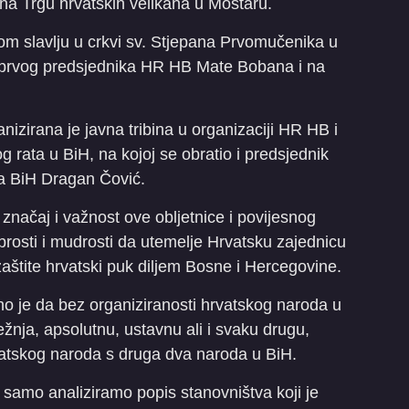
 na Trgu hrvatskih velikana u Mostaru.
om slavlju u crkvi sv. Stjepana Prvomučenika u
b prvog predsjednika HR HB Mate Bobana i na
izirana je javna tribina u organizaciji HR HB i
ata u BiH, na kojoj se obratio i predsjednik
va BiH Dragan Čović.
značaj i važnost ove obljetnice i povijesnog
abrosti i mudrosti da utemelje Hrvatsku zajednicu
aštite hrvatski puk diljem Bosne i Hercegovine.
o je da bez organiziranosti hrvatskog naroda u
ežnja, apsolutnu, ustavnu ali i svaku drugu,
hrvatskog naroda s druga dva naroda u BiH.
 samo analiziramo popis stanovništva koji je