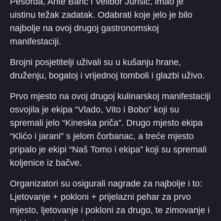
Pešorda, Ante Barić i Velibor Jurišić, imao je
uistinu težak zadatak. Odabrati koje jelo je bilo
najbolje na ovoj drugoj gastronomskoj
manifestaciji.
Brojni posjetitelji uživali su u kušanju hrane,
druženju, bogatoj i vrijednoj tomboli i glazbi uživo.
Prvo mjesto na ovoj drugoj kulinarskoj manifestaciji
osvojila je ekipa “Vlado, Vito i Bobo” koji su
spremali jelo “Kineska priča”. Drugo mjesto ekipa
“Klićo i jarani” s jelom čorbanac, a treće mjesto
pripalo je ekipi “Naš Tomo i ekipa” koji su spremali
koljenice iz bačve.
Organizatori su osigurali nagrade za najbolje i to:
Ljetovanje + pokloni + prijelazni pehar za prvo
mjesto, ljetovanje i pokloni za drugo, te zimovanje i