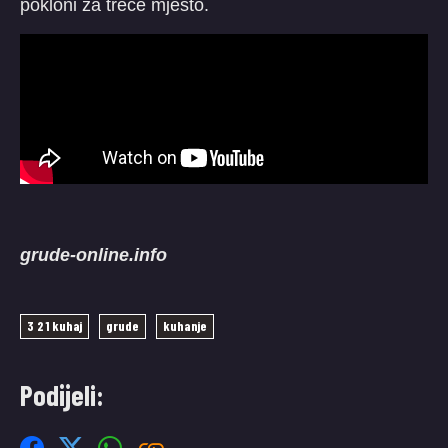
pokloni za treće mjesto.
grude-online.info
3 2 1 kuhaj
grude
kuhanje
Podijeli: