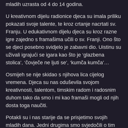
mladih uzrasta od 4 do 14 godina.
U kreativnom dijelu radionice djeca su imala priliku
pokazati svoje talente, te kroz crtanje nacrtati sv.
Franju. U edukativnom dijelu djeca su kroz razne
igre zajedno s framašima učili o sv. Franji. Ono što
se djeci posebno svidjelo je zabavni dio. Uistinu su
uživali igrajući se igara kao što je ‘glazbena
stolica’, ‘čovječe ne ljuti se’, ‘kumča kumča’…
Osmijeh se nije skidao s njihova lica cijelog
vremena. Djeca su nas oduševila svojom
kreativnosti, talentom, timskim radom i radosnim
duhom tako da smo i mi kao framaši mogli od njih
dosta toga naučiti.
Potakli su i nas starije da se prisjetimo svojih
mladih dana. Jedni drugima smo svjedočili o tim