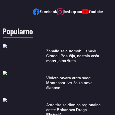
Facebook
Instagram
Youtube
Popularno
Zapalio se automobil između
Gruda i Posušja, nastala veća
materijalna šteta
Violeta otvara vrata svog
Montessori vrtića za nove
članove
Asfaltira se dionica regionalne
ceste Bobanova Draga –
Blaževići