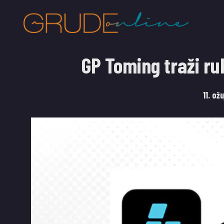
GP Toming traži r
11. ož