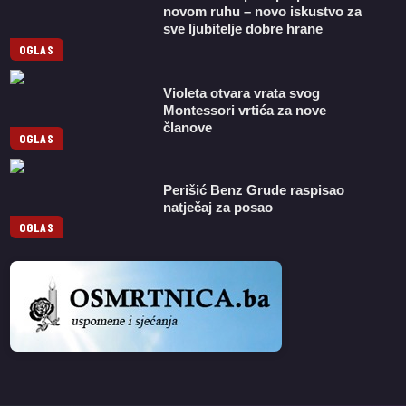
novom ruhu – novo iskustvo za
sve ljubitelje dobre hrane
OGLAS
Violeta otvara vrata svog
Montessori vrtića za nove
članove
OGLAS
Perišić Benz Grude raspisao
natječaj za posao
OGLAS