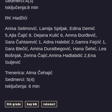
Sedmerci:4(3)
Isključenja:8 min
RK Hadžići
Anisa Selimović, Lamija Spiljak, Edina Demić
5,Ajla Čajić 8, Dejana Kulić 6, Amna Đurđević,
Sara Čahtarević 1, Adna Halebić 2,Samra Fejzić 1,
Sara Blečić, Amina Duratbegović, Hana Šehić, Lea
Bošnjak, Zerina Čajić,Amina Hađiabdić 2,Ena
Suljević
Trenerica: Alma Čehajić
Sedmerci: 5(4)
Isključenja: 6 min
Hrk grude
kup bih
rukomet