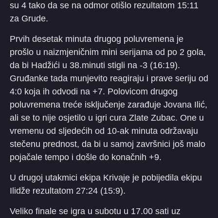
su 4 tako da se na odmor otišlo rezultatom 15:11
za Grude.
Prvih desetak minuta drugog poluvremena je
prošlo u naizmjeničnim mini serijama od po 2 gola,
da bi Hadžići u 38.minuti stigli na -3 (16:19).
Gruđanke tada munjevito reagiraju i prave seriju od
4:0 koja ih odvodi na +7. Polovicom drugog
poluvremena treće isključenje zarađuje Jovana Ilić,
ali se to nije osjetilo u igri cura Zlate Zubac. One u
vremenu od sljedećih od 10-ak minuta održavaju
stečenu prednost, da bi u samoj završnici još malo
pojačale tempo i došle do konačnih +9.
U drugoj utakmici ekipa Krivaje je pobijedila ekipu
Ilidže rezultatom 27:24 (15:9).
Veliko finale se igra u subotu u 17.00 sati uz