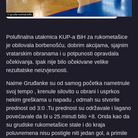
Polufinalna utakmica KUP-a BiH za rukometašice
je obilovala borbenošću, dobrim akcijama, sjajnim
vratarskim obranama i u potpunosti opravdala
očekivanja. Ipak nije bilo očekivane velike
rezultatske neizvjesnosti.
Naime Gruđanke su od samog početka nametnule
svoj tempo , krenule silovito u obrani i usprkos
nekim greškama u napadu , odmah su stvorile
prednost od 3:0 .Tu prednost su održavale i lagano
povećavale da bi u 25.minuti bilo +8. Onda kao da
su grudske rukometašice stale i do kraja
poluvremena nisu postigle niti jedan gol, a primile