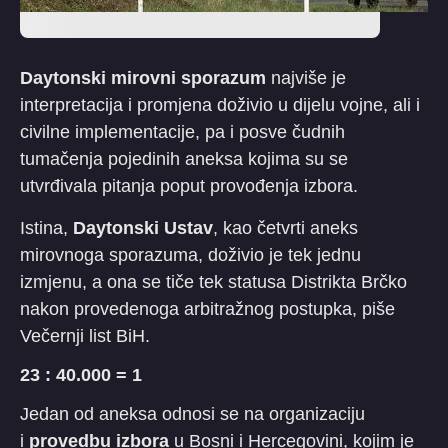
Daytonski mirovni sporazum
najviše je
interpretacija i promjena doživio u dijelu vojne, ali i
civilne implementacije, pa i posve čudnih
tumačenja pojedinih aneksa kojima su se
utvrđivala pitanja poput provođenja izbora.
Istina,
Daytonski Ustav
, kao četvrti aneks
mirovnoga sporazuma, doživio je tek jednu
izmjenu, a ona se tiče tek statusa Distrikta Brčko
nakon provedenoga arbitražnog postupka, piše
Večernji list BiH.
23 : 40.000 = 1
Jedan od aneksa odnosi se na organizaciju
i
provedbu izbora
u Bosni i Hercegovini, kojim je