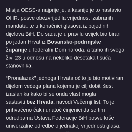
Misija OESS-a najprije je, a kasnije je to nastavio
OHR, posve obezvrijedila vrijednost izabranih
mandata, te u konačnici glasova iz pojedinih
dijelova BiH. Do sada je u pravilu uvijek bio biran
po jedan Hrvat iz
Bosansko-podrinjske
županije
u federalni Dom naroda, a tamo ih svega
živi 23 u odnosu na nekoliko desetaka tisuća
stanovnika.
“Pronalazak” jednoga Hrvata očito je bio motiviran
dijelom većega plana kojemu je cilj dobiti šest
izaslanika kako bi se onda vlast mogla
sastaviti
bez Hrvata
, navodi Večernji list. To je
prihvaćeno čak i unatoč činjenici da se tim
odredbama Ustava Federacije BiH posve krše
univerzalne odredbe o jednakoj vrijednosti glasa,