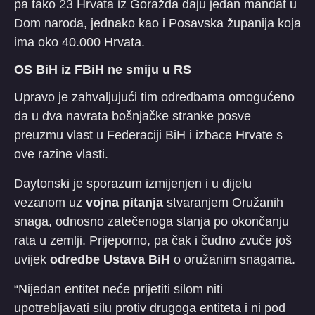
pa tako 23 Hrvata iz Goražda daju jedan mandat u
Dom naroda, jednako kao i Posavska županija koja
ima oko 40.000 Hrvata.
OS BiH iz FBiH ne smiju u RS
Upravo je zahvaljujući tim odredbama omogućeno
da u dva navrata bošnjačke stranke posve
preuzmu vlast u Federaciji BiH i izbace Hrvate s
ove razine vlasti.
Daytonski je sporazum izmijenjen i u dijelu
vezanom uz
vojna pitanja
stvaranjem Oružanih
snaga, odnosno zatečenoga stanja po okončanju
rata u zemlji. Prijeporno, pa čak i čudno zvuče još
uvijek
odredbe Ustava BiH
o oružanim snagama.
“Nijedan entitet neće prijetiti silom niti
upotrebljavati silu protiv drugoga entiteta i ni pod