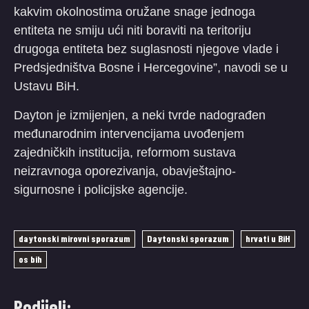
kakvim okolnostima oružane snage jednoga
entiteta ne smiju ući niti boraviti na teritoriju
drugoga entiteta bez suglasnosti njegove vlade i
Predsjedništva Bosne i Hercegovine”, navodi se u
Ustavu BiH.
Dayton je izmijenjen, a neki tvrde nadograđen
međunarodnim intervencijama uvođenjem
zajedničkih institucija, reformom sustava
neizravnoga oporezivanja, obavještajno-
sigurnosne i policijske agencije.
daytonski mirovni sporazum
Daytonski sporazum
hrvati u BiH
os bih
Podijeli: