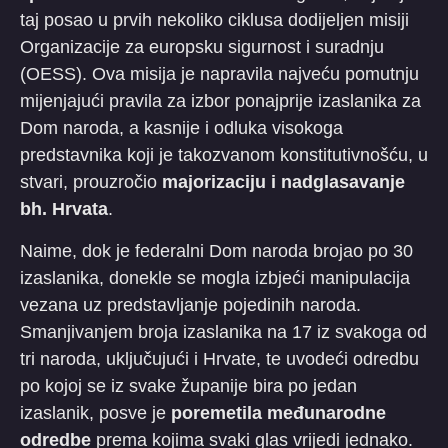
taj posao u prvih nekoliko ciklusa dodijeljen misiji
Organizacije za europsku sigurnost i suradnju
(OESS). Ova misija je napravila najveću pomutnju
mijenjajući pravila za izbor ponajprije izaslanika za
Dom naroda, a kasnije i odluka visokoga
predstavnika koji je takozvanom konstitutivnošću, u
stvari, prouzročio
majorizaciju i nadglasavanje
bh. Hrvata
.
Naime, dok je federalni Dom naroda brojao po 30
izaslanika, donekle se mogla izbjeći manipulacija
vezana uz predstavljanje pojedinih naroda.
Smanjivanjem broja izaslanika na 17 iz svakoga od
tri naroda, uključujući i Hrvate, te uvodeći odredbu
po kojoj se iz svake županije bira po jedan
izaslanik, posve je
poremetila međunarodne
odredbe
prema kojima svaki glas vrijedi jednako.