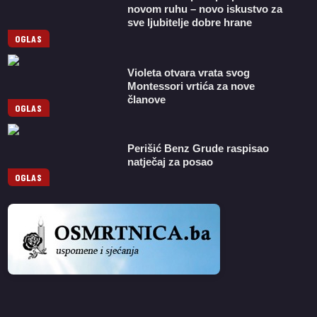
novom ruhu – novo iskustvo za
sve ljubitelje dobre hrane
OGLAS
Violeta otvara vrata svog
Montessori vrtića za nove
članove
OGLAS
Perišić Benz Grude raspisao
natječaj za posao
OGLAS