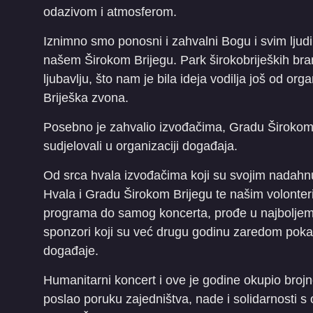
odazivom i atmosferom.
Iznimno smo ponosni i zahvalni Bogu i svim ljudi
našem Širokom Brijegu. Park širokobrijeških brani
ljubavlju, što nam je bila ideja vodilja još od or
Briješka zvona.
Posebno je zahvalio izvođačima, Gradu Širokom B
sudjelovali u organizaciji događaja.
Od srca hvala izvođačima koji su svojim nadahnu
Hvala i Gradu Širokom Brijegu te našim volonter
programa do samog koncerta, prođe u najboljem 
sponzori koji su već drugu godinu zaredom pokaz
događaje.
Humanitarni koncert i ove je godine okupio brojne
poslao poruku zajedništva, nade i solidarnosti s