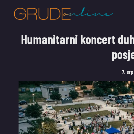
Humanitarni koncert duh
posje
7. sr