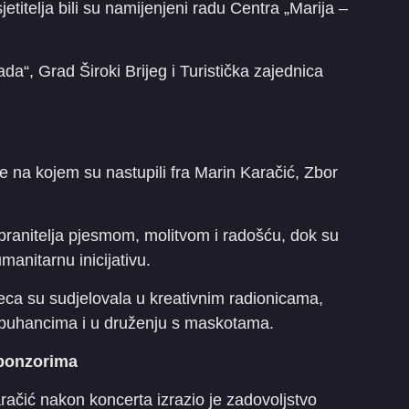
jetitelja bili su namijenjeni radu Centra „Marija –
a“, Grad Široki Brijeg i Turistička zajednica
e na kojem su nastupili fra Marin Karačić, Zbor
 branitelja pjesmom, molitvom i radošću, dok su
manitarnu inicijativu.
ca su sudjelovala u kreativnim radionicama,
apuhancima i u druženju s maskotama.
sponzorima
ačić nakon koncerta izrazio je zadovoljstvo