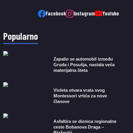
Facebook
Instagram
Youtube
Popularno
Zapalio se automobil između
Gruda i Posušja, nastala veća
materijalna šteta
Violeta otvara vrata svog
Montessori vrtića za nove
članove
Asfaltira se dionica regionalne
ceste Bobanova Draga –
Blaževići