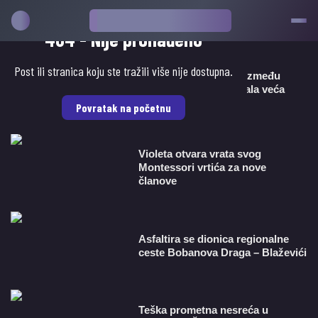
Popularno
404 - Nije pronađeno
Post ili stranica koju ste tražili više nije dostupna.
Zapalio se automobil između
Gruda i Posušja, nastala veća
materijalna šteta
Povratak na početnu
Violeta otvara vrata svog
Montessori vrtića za nove
članove
Asfaltira se dionica regionalne
ceste Bobanova Draga – Blaževići
Teška prometna nesreća u