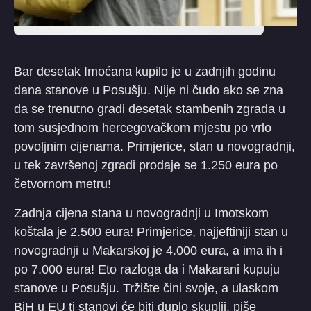
Bar desetak Imoćana kupilo je u zadnjih godinu
dana stanove u Posušju. Nije ni čudo ako se zna
da se trenutno gradi desetak stambenih zgrada u
tom susjednom hercegovačkom mjestu po vrlo
povoljnim cijenama. Primjerice, stan u novogradnji,
u tek završenoj zgradi prodaje se 1.250 eura po
četvornom metru!
Zadnja cijena stana u novogradnji u Imotskom
koštala je 2.500 eura! Primjerice, najjeftiniji stan u
novogradnji u Makarskoj je 4.000 eura, a ima ih i
po 7.000 eura! Eto razloga da i Makarani kupuju
stanove u Posušju. Tržište čini svoje, a ulaskom
BiH u EU ti stanovi će biti duplo skuplji, piše