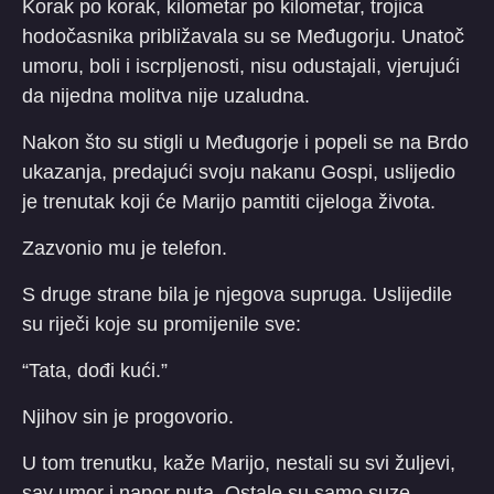
Korak po korak, kilometar po kilometar, trojica
hodočasnika približavala su se Međugorju. Unatoč
umoru, boli i iscrpljenosti, nisu odustajali, vjerujući
da nijedna molitva nije uzaludna.
Nakon što su stigli u Međugorje i popeli se na Brdo
ukazanja, predajući svoju nakanu Gospi, uslijedio
je trenutak koji će Marijo pamtiti cijeloga života.
Zazvonio mu je telefon.
S druge strane bila je njegova supruga. Uslijedile
su riječi koje su promijenile sve:
“Tata, dođi kući.”
Njihov sin je progovorio.
U tom trenutku, kaže Marijo, nestali su svi žuljevi,
sav umor i napor puta. Ostale su samo suze