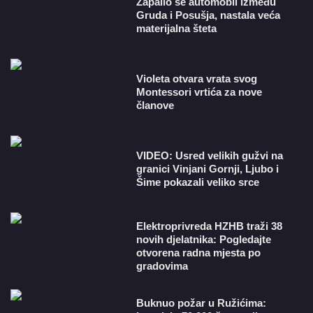
Zapalio se automobil između
Gruda i Posušja, nastala veća
materijalna šteta
Violeta otvara vrata svog
Montessori vrtića za nove
članove
VIDEO: Usred velikih gužvi na
granici Vinjani Gornji, Ljubo i
Šime pokazali veliko srce
​Elektroprivreda HZHB traži 38
novih djelatnika: Pogledajte
otvorena radna mjesta po
gradovima
Buknuo požar u Ružićima: