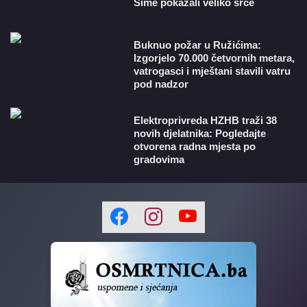
Šime pokazali veliko srce
Buknuo požar u Ružićima:
Izgorjelo 70.000 četvornih metara,
vatrogasci i mještani stavili vatru
pod nadzor
​Elektroprivreda HZHB traži 38
novih djelatnika: Pogledajte
otvorena radna mjesta po
gradovima