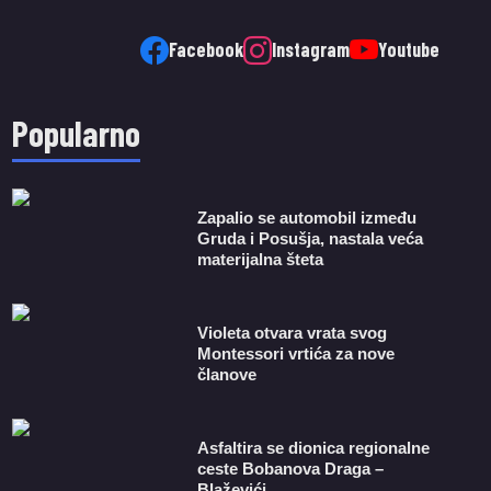
Facebook
Instagram
Youtube
Popularno
Zapalio se automobil između
Gruda i Posušja, nastala veća
materijalna šteta
Violeta otvara vrata svog
Montessori vrtića za nove
članove
Asfaltira se dionica regionalne
ceste Bobanova Draga –
Blaževići