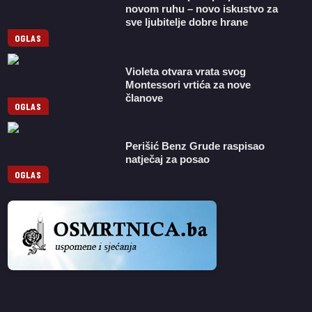
novom ruhu – novo iskustvo za
sve ljubitelje dobre hrane
OGLAS
Violeta otvara vrata svog
Montessori vrtića za nove
članove
OGLAS
Perišić Benz Grude raspisao
natječaj za posao
OGLAS