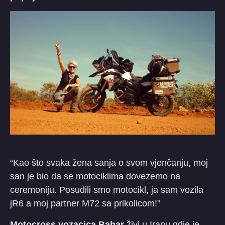
“Kao što svaka žena sanja o svom vjenčanju, moj
san je bio da se motociklima dovezemo na
ceremoniju. Posudili smo motocikl, ja sam vozila
jR6 a moj partner M72 sa prikolicom!”
Motocross vozacica Bahar
živi u Iranu gdje je