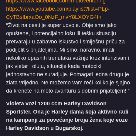
https://www.facebook.com/motoventuring
https://www.youtube.com/playlist?list=PLp-
CyTBsIbrxaOo_0NzF_mvY8LXOYG4th
“Život na cesti je super udvoje. Obje smo jako
opuštene, i potencijalno lošu ili tešku situaciju
pretvaraju u zabavno iskustvo i smiješnu priču za
podijelit s prijateljima. Mi smo, naravno, imali
nekoliko opasnih trenutaka vožnje kroz intenzivan i
jak vjetar i oluju, situacije kada motocikl
jednostavno ne suradjuje. Pomagati jedna drugu je
zlata vrijedno. Ne možemo vam reći koliko je sjajno
da krenete na moto avanturu s dobrim prijateljem! ”
Violeta vozi 1200 ccm Harley Davidson
Sportster. Ona je Harley dama koja aktivno radi
na kampanji za povećanje broja žena koje voze
Harley Davidson u Bugarskoj.