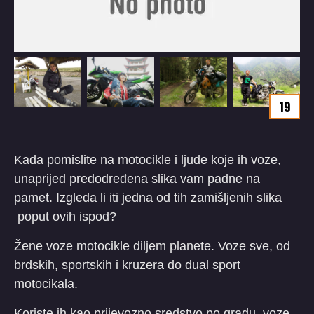
19
Kada pomislite na motocikle i ljude koje ih voze,
unaprijed predodređena slika vam padne na
pamet. Izgleda li iti jedna od tih zamišljenih slika
poput ovih ispod?
Žene voze motocikle diljem planete. Voze sve, od
brdskih, sportskih i kruzera do dual sport
motocikala.
Koriste ih kao prijevozno sredstvo po gradu, voze