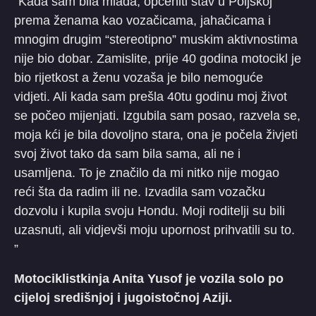
“Kada sam bila mlađa, općeniti stav u Poljskoj
prema ženama kao vozačicama, jahačicama i
mnogim drugim “stereotipno” muskim aktivnostima
nije bio dobar. Zamislite, prije 40 godina motocikl je
bio rijetkost a ženu vozaša je bilo nemoguće
vidjeti. Ali kada sam prešla 40tu godinu moj život
se počeo mijenjati. Izgubila sam posao, razvela se,
moja kći je bila dovoljno stara, ona je počela živjeti
svoj život tako da sam bila sama, ali ne i
usamljena. To je značilo da mi nitko nije mogao
reći šta da radim ili ne. Izvadila sam vozačku
dozvolu i kupila svoju Hondu. Moji roditelji su bili
uzasnuti, ali vidjevši moju upornost prihvatili su to.
”
Motociklistkinja Anita Yusof je vozila solo po
cijeloj središnjoj i jugoistočnoj Aziji.