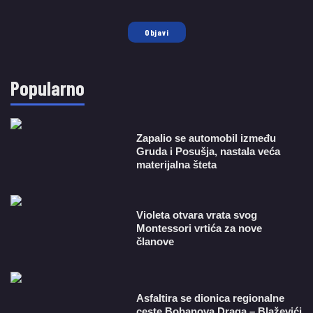
Objavi
Popularno
Zapalio se automobil između
Gruda i Posušja, nastala veća
materijalna šteta
Violeta otvara vrata svog
Montessori vrtića za nove
članove
Asfaltira se dionica regionalne
ceste Bobanova Draga – Blaževići