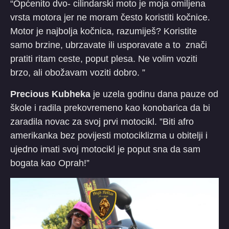
“Općenito dvo- cilindarski moto je moja omiljena
vrsta motora jer ne moram često koristiti kočnice.
Motor je najbolja kočnica, razumiješ? Koristite
samo brzine, ubrzavate ili usporavate a to znači
pratiti ritam ceste, poput plesa. Ne volim voziti
brzo, ali obožavam voziti dobro. ”
Precious Kubheka
je uzela godinu dana pauze od
škole i radila prekovremeno kao konobarica da bi
zaradila novac za svoj prvi motocikl. ”Biti afro
amerikanka bez povijesti motociklizma u obitelji i
ujedno imati svoj motocikl je poput sna da sam
bogata kao Oprah!”