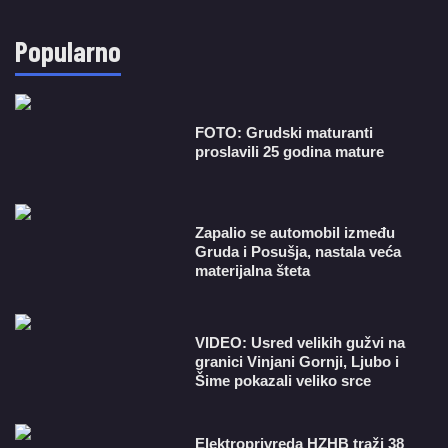
Popularno
FOTO: Grudski maturanti
proslavili 25 godina mature
Zapalio se automobil između
Gruda i Posušja, nastala veća
materijalna šteta
VIDEO: Usred velikih gužvi na
granici Vinjani Gornji, Ljubo i
Šime pokazali veliko srce
​Elektroprivreda HZHB traži 38