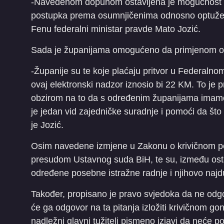
-Navedenom dopunom ostavljena je mogućnost su
postupka prema osumnjičenima odnosno optuženi
Fenu federalni ministar pravde Mato Jozić.
Sada je županijama omogućeno da primjenom ovog
-Županije su te koje plaćaju pritvor u Federalno
ovaj elektronski nadzor iznosio bi 22 KM. To je 
obzirom na to da s određenim županijama imamo
je jedan vid zajedničke suradnje i pomoći da š
je Jozić.
Osim navedene izmjene u Zakonu o krivičnom po
presudom Ustavnog suda BiH, te su, između ostal
određene posebne istražne radnje i njihovo najdu
Također, propisano je pravo svjedoka da ne odg
će ga odgovor na ta pitanja izložiti krivičnom go
nadležni glavni tužitelj pismeno izjavi da neće p