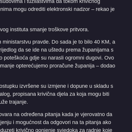
dovima i tužilaštvima da tokom krivičnog
ma mogu odrediti elektronski nadzor – rekao je
 instituta smanje troškove pritvora.
m ministarstvu pravde. Do sada je to bilo 40 KM, a
prijedlog da se ide na uštedu prema županijama s
 poteškoća gdje su narasli ogromni dugovi. Ovo
to manje opterećujemo proračune županija – dodao
stupku izvršene su izmjene i dopune u skladu s
og, propisana krivična djela za koja mogu biti
že trajanje.
ovara na određena pitanja kada je vjerovatno da
njenju i mogućnost da odgovori na ta pitanja ako
oduzeti krivično gonjenje svjedoka za radnje koje