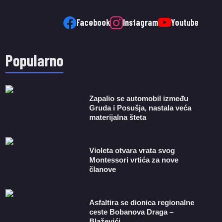
Facebook
Instagram
Youtube
Popularno
Zapalio se automobil između
Gruda i Posušja, nastala veća
materijalna šteta
Violeta otvara vrata svog
Montessori vrtića za nove
članove
Asfaltira se dionica regionalne
ceste Bobanova Draga –
Blaževići