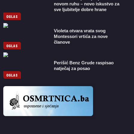
novom ruhu – novo iskustvo za
sve ljubitelje dobre hrane
OGLAS
Violeta otvara vrata svog
Montessori vrtića za nove
članove
OGLAS
Perišić Benz Grude raspisao
natječaj za posao
OGLAS