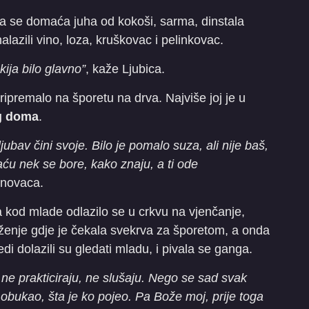
la se domaća juha od kokoši, sarma, dinstala
nalazili vino, loza, kruškovac i pelinkovac.
kija bilo glavno”
, kaže Ljubica.
ipremalo na šporetu na drva. Najviše joj je u
og doma
.
i ljubav čini svoje. Bilo je pomalo suza, ali nije baš,
aću nek se bore, kako znaju, a ti ode
rinovaca.
 kod mlade odlazilo se u crkvu na vjenčanje,
ženje gdje je čekala svekrva za šporetom, a onda
jedi dolazili su gledati mladu, i pivala se ganga.
o ne prakticiraju, ne slušaju. Nego se sad svak
bukao, šta je ko pojeo. Pa Bože moj, prije toga