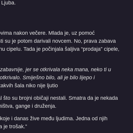
 Ljuba.
tovima nakon večere. Mlada je, uz pomoć
sti su je potom darivali novcem. No, prava zabava
 cipelu. Tada je počinjala šaljiva “prodaja” cipele,
ajzabavnije, jer se otkrivala neka mana, neko ti u
tkrivalo. Smiješno bilo, ali je bilo lijepo i
vih šala niko nije ljutio
 što su brojni običaji nestali. Smatra da je nekada
ništva, gange i druženja.
e koje i danas žive među ljudima. Jedna od njih
 je trošak.”