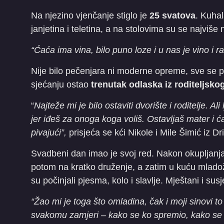
Na njezino vjenčanje stiglo je
25 svatova
. Kuha
janjetina i teletina, a na stolovima su se najviše 
“Ćaća ima vina, bilo puno loze i u nas je vino i ra
Nije bilo pečenjara ni moderne opreme, sve se pr
sjećanju ostao
trenutak odlaska iz roditeljsk
“
Najteže mi je bilo ostaviti dvorište i roditelje. Al
jer iđeš za onoga koga voliš. Ostavljaš mater i ć
pivajući”,
prisjeća se kći Nikole i Mile Šimić iz D
Svadbeni dan imao je svoj red. Nakon okupljanja
potom na kratko druženje, a zatim u kuću mlado
su počinjali pjesma, kolo i slavlje. Mještani i sus
“Žao mi je toga što omladina, čak i moji sinovi t
svakomu zamjeri – kako se ko spremio, kako se o