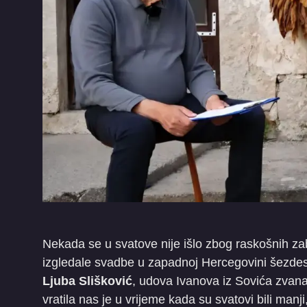
Nekada se u svatove nije išlo zbog raskošnih zab
izgledale svadbe u zapadnoj Hercegovini šezdeset
Ljuba Slišković
, udova Ivanova iz Sovića zvana
vratila nas je u vrijeme kada su svatovi bili manji, 