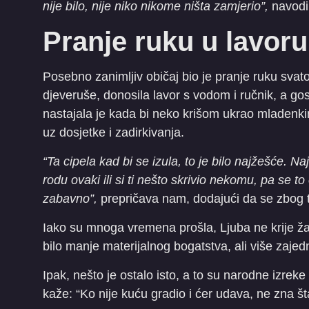
nije bilo, nije niko nikome ništa zamjerio”,
navodi
Pranje ruku u lavoru
Posebno zanimljiv običaj bio je pranje ruku sva
djeveruše, donosila lavor s vodom i ručnik, a go
nastajala je kada bi neko krišom ukrao mladenkinu
uz dosjetke i zadirkivanja.
“Ta cipela kad bi se izula, to je bilo najžešće. N
rodu ovaki ili si ti nešto skrivio nekomu, pa se to o
zabavno”,
prepričava nam, dodajući da se zbog tak
Iako su mnoga vremena prošla, Ljuba ne krije žal
bilo manje materijalnog bogatstva, ali više zajed
Ipak, nešto je ostalo isto, a to su narodne izrek
kaže: “Ko nije kuću gradio i ćer udava, ne zna šta