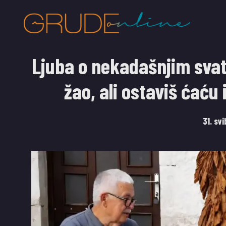
Ljuba o nekadašnjim sva
žao, ali ostaviš ćaću 
31. sv