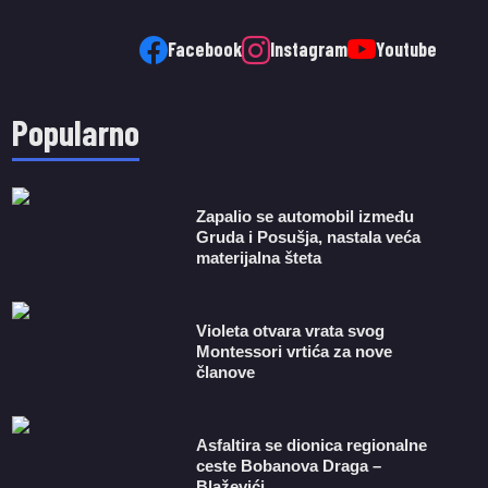
Facebook
Instagram
Youtube
Popularno
Zapalio se automobil između
Gruda i Posušja, nastala veća
materijalna šteta
Violeta otvara vrata svog
Montessori vrtića za nove
članove
Asfaltira se dionica regionalne
ceste Bobanova Draga –
Blaževići