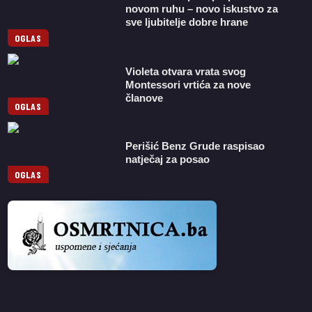
novom ruhu – novo iskustvo za
sve ljubitelje dobre hrane
OGLAS
Violeta otvara vrata svog
Montessori vrtića za nove
članove
OGLAS
Perišić Benz Grude raspisao
natječaj za posao
OGLAS