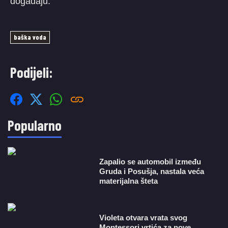
događaju.
baška voda
Podijeli:
Popularno
Zapalio se automobil između
Gruda i Posušja, nastala veća
materijalna šteta
Violeta otvara vrata svog
Montessori vrtića za nove