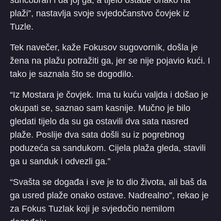
suncobran i da joj ga, a tijelo ostade onako na
plaži”, nastavlja svoje svjedočanstvo čovjek iz
Tuzle.
Tek navečer, kaže Fokusov sugovornik, došla je
žena na plažu potražiti ga, jer se nije pojavio kući. I
tako je saznala što se dogodilo.
“Iz Mostara je čovjek. Ima tu kuću valjda i došao je
okupati se, saznao sam kasnije. Mučno je bilo
gledati tijelo da su ga ostavili dva sata nasred
plaže. Poslije dva sata došli su iz pogrebnog
poduzeća sa sandukom. Cijela plaža gleda, stavili
ga u sanduk i odvezli ga.”
“Svašta se događa i sve je to dio života, ali baš da
ga usred plaže onako ostave. Nadrealno”, rekao je
za Fokus Tuzlak koji je svjedočio nemilom