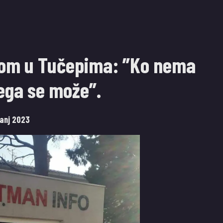
isom u Tučepima: ”Ko nema
jega se može”.
panj 2023