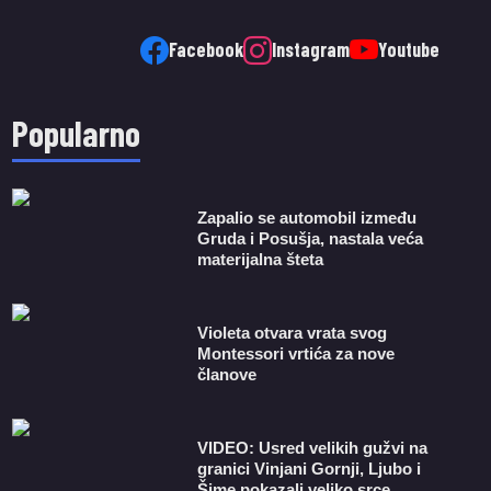
Facebook
Instagram
Youtube
Popularno
Zapalio se automobil između
Gruda i Posušja, nastala veća
materijalna šteta
Violeta otvara vrata svog
Montessori vrtića za nove
članove
VIDEO: Usred velikih gužvi na
granici Vinjani Gornji, Ljubo i
Šime pokazali veliko srce