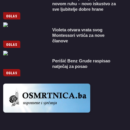
novom ruhu – novo iskustvo za
sve ljubitelje dobre hrane
OGLAS
Violeta otvara vrata svog
Montessori vrtića za nove
članove
OGLAS
Perišić Benz Grude raspisao
natječaj za posao
OGLAS