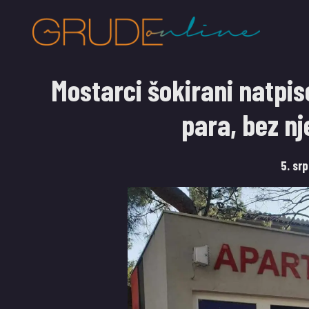
Mostarci šokirani natp
para, bez n
5. sr