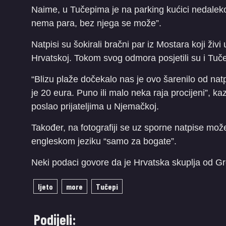
Naime, u Tučepima je na parking kućici nedaleko 
nema para, bez njega se može”.
Natpisi su šokirali bračni par iz Mostara koji živ
Hrvatskoj. Tokom svog odmora posjetili su i Tuče
“Blizu plaže dočekalo nas je ovo šarenilo od natpi
je 20 eura. Puno ili malo neka raja procijeni”, ka
poslao prijateljima u Njemačkoj.
Također, na fotografiji se uz sporne natpise može
engleskom jeziku “samo za bogate”.
Neki podaci govore da je Hrvatska skuplja od Gr
ljeto
more
Tučepi
Podijeli: