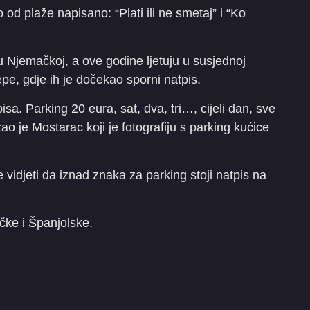
od plaže napisano: “Plati ili ne smetaj” i “Ko
i u Njemačkoj, a ove godine ljetuju u susjednoj
pe, gdje ih je dočekao sporni natpis.
sa. Parking 20 eura, sat, dva, tri…, cijeli dan, sve
zao je Mostarac koji je fotografiju s parking kućice
 vidjeti da iznad znaka za parking stoji natpis na
čke i Španjolske.