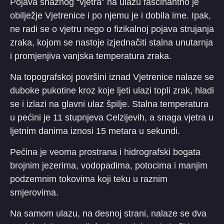
Pojava snažnog “vjetra” na ulazu fascinantno je
obilježje Vjetrenice i po njemu je i dobila ime. Ipak,
ne radi se o vjetru nego o fizikalnoj pojava strujanja
zraka, kojom se nastoje izjednačiti stalna unutarnja
i promjenjiva vanjska temperatura zraka.
Na topografskoj površini iznad Vjetrenice nalaze se
duboke pukotine kroz koje ljeti ulazi topli zrak, hladi
se i izlazi na glavni ulaz špilje. Stalna temperatura
u pećini je 11 stupnjeva Celzijevih, a snaga vjetra u
ljetnim danima iznosi 15 metara u sekundi.
Pećina je veoma prostrana i hidrografski bogata
brojnim jezerima, vodopadima, potocima i manjim
podzemnim tokovima koji teku u raznim
smjerovima.
Na samom ulazu, na desnoj strani, nalaze se dva