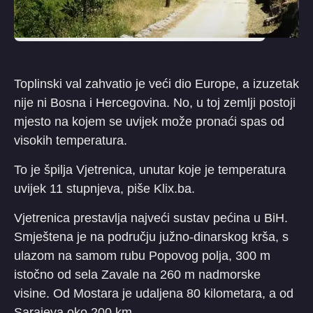
Toplinski val zahvatio je veći dio Europe, a izuzetak
nije ni Bosna i Hercegovina. No, u toj zemlji postoji
mjesto na kojem se uvijek može pronaći spas od
visokih temperatura.
To je špilja Vjetrenica, unutar koje je temperatura
uvijek 11 stupnjeva, piše Klix.ba.
Vjetrenica prestavlja najveći sustav pećina u BiH.
Smještena je na području južno-dinarskog krša, s
ulazom na samom rubu Popovog polja, 300 m
istočno od sela Zavale na 260 m nadmorske
visine. Od Mostara je udaljena 80 kilometara, a od
Sarajeva oko 200 km.