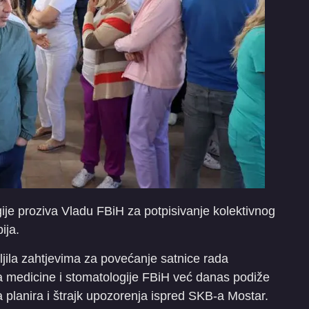
gije proziva Vladu FBiH za potpisivanje kolektivnog
ija.
jila zahtjevima za povećanje satnice rada
a medicine i stomatologije FBiH već danas podiže
nja planira i štrajk upozorenja ispred SKB-a Mostar.