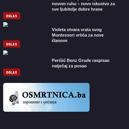
novom ruhu – novo iskustvo za
sve ljubitelje dobre hrane
OGLAS
Violeta otvara vrata svog
Montessori vrtića za nove
članove
OGLAS
Perišić Benz Grude raspisao
natječaj za posao
OGLAS