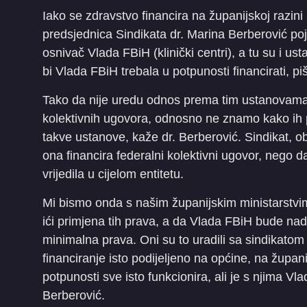
Iako se zdravstvo financira na županijskoj razini
predsjednica Sindikata dr. Marina Berberović poj
osnivač Vlada FBiH (klinički centri), a tu su i u
bi Vlada FBiH trebala u potpunosti financirati, p
Tako da nije uredu odnos prema tim ustanovama 
kolektivnih ugovora, odnosno ne znamo kako ih p
takve ustanove, kaže dr. Berberović. Sindikat, o
ona financira federalni kolektivni ugovor, nego d
vrijedila u cijelom entitetu.
Mi bismo onda s našim županijskim ministarstvim
ići primjena tih prava, a da Vlada FBiH bude nadle
minimalna prava. Oni su to uradili sa sindikatom 
financiranje isto podijeljeno na općine, na župani
potpunosti sve isto funkcionira, ali je s njima Vla
Berberović.