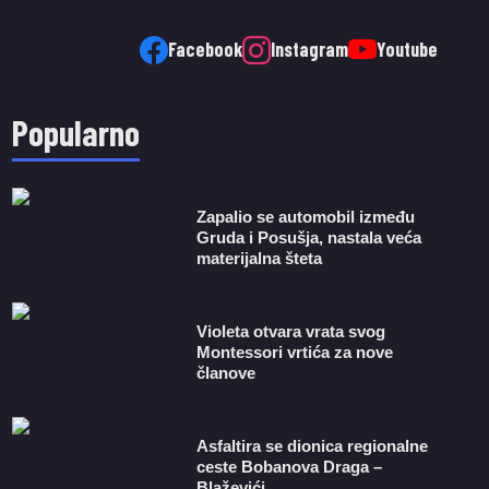
Facebook
Instagram
Youtube
Popularno
Zapalio se automobil između
Gruda i Posušja, nastala veća
materijalna šteta
Violeta otvara vrata svog
Montessori vrtića za nove
članove
Asfaltira se dionica regionalne
ceste Bobanova Draga –
Blaževići