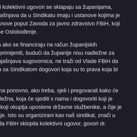
 i kolektivni ugovori se sklapaju sa županijama,
ašnjava da u Sindikatu imaju i ustanove kojima je
stanove poput Zavoda za javno zdravstvo FBiH, koji
iše Oslobođenje.
ako se financiraju na račun županijskih
rimijeniti, budući da županije nisu nadležne za
bjašnjava sugovornica, ne traži od Vlade FBiH da
a sa Sindikatom dogovori koja su to prava koja bi
a ponovno, ako treba, sjeli i pregovarali kako će
žna, koja će sjediti s nama i dogovoriti koji je
koji okuplja uposlene državne službenike, a čije je
je. Isto su organizirani kao naš sindikat, znači u
da FBiH sklopila kolektivni ugovor, govori dr.