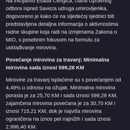
Na inicijativu Esada Čengića, člana Upravnog
odbora ispred Saveza udruga umirovljenika,
dogovoreno je kako će na sljedećoj sjednici biti
predstavljena detaljna informacija o aktivnostima
radne skupine koja radi na izmjenama Zakona o
MIO, s posebnim fokusom na formulu za
usklađivanje mirovina.
Povećanje mirovina za travanj: Minimalna
mirovina sada iznosi 599,28 KM
Mirovine za travanj isplaćene su s povećanjem od
4,49% u odnosu na ožujak. Minimalna mirovina
porasla je za 25,70 KM i sada iznosi 599,28 KM,
zajamčena mirovina povećana je za 30,70 KM i
iznosi 715,21 KM, dok je najviša mirovina
ograničena na iznos pet najnižih i sada iznosi
2.996,40 KM.