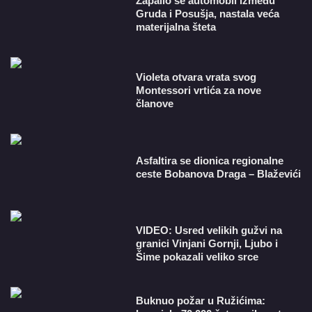
Zapalio se automobil između
Gruda i Posušja, nastala veća
materijalna šteta
Violeta otvara vrata svog
Montessori vrtića za nove
članove
Asfaltira se dionica regionalne
ceste Bobanova Draga – Blaževići
VIDEO: Usred velikih gužvi na
granici Vinjani Gornji, Ljubo i
Šime pokazali veliko srce
Buknuo požar u Ružićima: