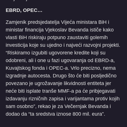
EBRD, OPEC…
Zamjenik predsjedatelja Vijeća ministara BiH i
ministar financija Vjekoslav Bevanda ističe kako
vlasti BiH riskiraju potpuno zaustaviti golemih
investicija koje su ujedno i najveći razvojni projekti.
“Riskiramo izgubiti ugovorene kredite koji su
odobreni, ali i one u fazi ugovaranja od EBRD-a,
Kuvajtskog fonda i OPEC-a. Vrlo precizno, nema
izgradnje autocesta. Drugo što će biti posljedično
povezano je ugrožavanje likvidnosti entiteta jer
neće biti isplate tranše MMF-a pa će pribjegavati
izdavanju rizničnih zapisa i varijantama protiv kojih
sam osobno”, rekao je za Večernjak Bevanda i
dodao da “ta sredstva iznose 800 mil. eura”.