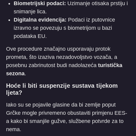
Biometrijski podaci:
Uzimanje otisaka prstiju i
snimanje lica.
Digitalna evidencija:
Podaci iz putovnice
izravno se povezuju s biometrijom u bazi
podataka EU.
​Ove procedure značajno usporavaju protok
prometa, što izaziva nezadovoljstvo vozača, a
posebnu zabrinutost budi nadolazeća
turistička
sezona
.
Hoće li biti suspenzije sustava tijekom
ljeta?
​Iako su se pojavile glasine da bi zemlje poput
Grčke mogle privremeno obustaviti primjenu EES-
a kako bi smanjile gužve, službene potvrde za to
nema.