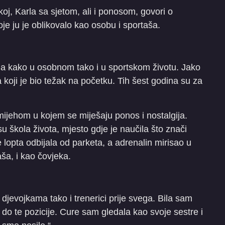
oj, Karla sa sjetom, ali i ponosom, govori o
ju je oblikovalo kao osobu i sportaša.
ja kako u osobnom tako i u sportskom životu. Jako
 koji je bio težak na početku. Tih šest godina su za
ijehom u kojem se miješaju ponos i nostalgija.
su škola života, mjesto gdje je naučila što znači
e lopta odbijala od parketa, a adrenalin mirisao u
aša, i kao čovjeka.
 djevojkama tako i trenerici prije svega. Bila sam
o te pozicije. Cure sam gledala kao svoje sestre i