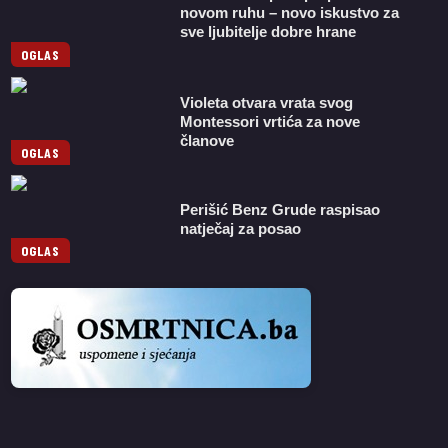
novom ruhu – novo iskustvo za
sve ljubitelje dobre hrane
OGLAS
Violeta otvara vrata svog
Montessori vrtića za nove
članove
OGLAS
Perišić Benz Grude raspisao
natječaj za posao
OGLAS