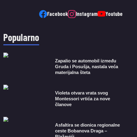
Facebook
Instagram
Youtube
Popularno
Zapalio se automobil između
Gruda i Posušja, nastala veća
materijalna šteta
Violeta otvara vrata svog
Montessori vrtića za nove
članove
Asfaltira se dionica regionalne
ceste Bobanova Draga –
Blaževići