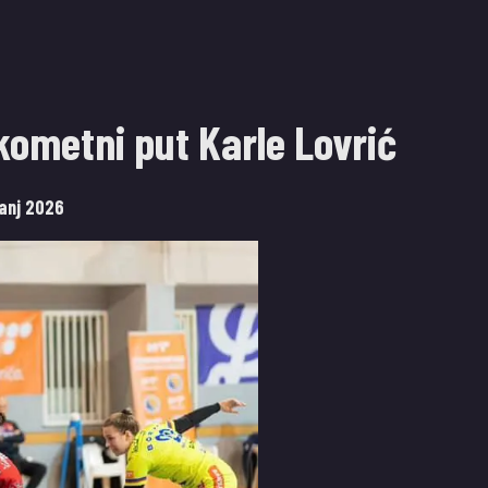
kometni put Karle Lovrić
panj 2026