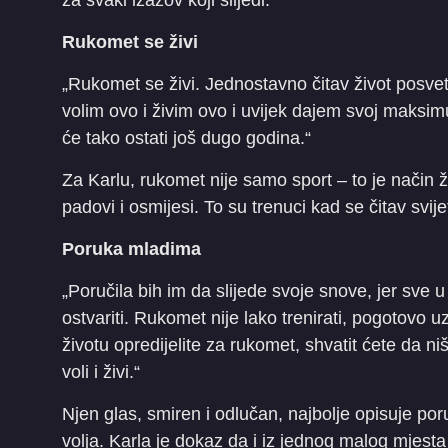
za svaki izazov koji slijedi.
Rukomet se živi
„Rukomet se živi. Jednostavno čitav život posvetiš 
volim ovo i živim ovo i uvijek dajem svoj maksimu
će tako ostati još dugo godina.“
Za Karlu, rukomet nije samo sport – to je način ži
padovi i osmijesi. To su trenuci kad se čitav svije
Poruka mladima
„Poručila bih im da slijede svoje snove, jer sve u
ostvariti. Rukomet nije lako trenirati, pogotovo uz
životu opredijelite za rukomet, shvatit ćete da ni
voli i živi.“
Njen glas, smiren i odlučan, najbolje opisuje po
volja. Karla je dokaz da i iz jednog malog mjesta