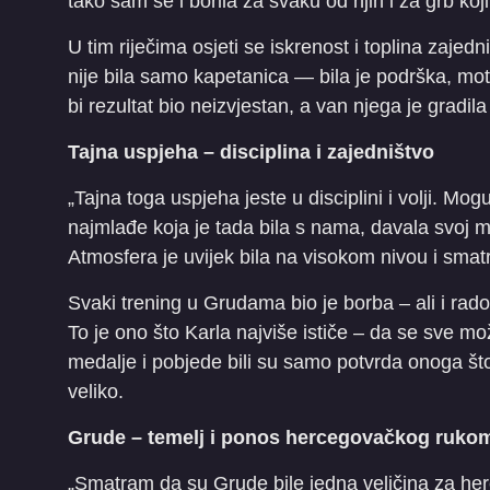
tako sam se i borila za svaku od njih i za grb koj
U tim riječima osjeti se iskrenost i toplina zajed
nije bila samo kapetanica — bila je podrška, moti
bi rezultat bio neizvjestan, a van njega je gradil
Tajna uspjeha – disciplina i zajedništvo
„Tajna toga uspjeha jeste u disciplini i volji. Mo
najmlađe koja je tada bila s nama, davala svoj 
Atmosfera je uvijek bila na visokom nivou i smatr
Svaki trening u Grudama bio je borba – ali i radost
To je ono što Karla najviše ističe – da se sve mož
medalje i pobjede bili su samo potvrda onoga što
veliko.
Grude – temelj i ponos hercegovačkog ruko
„Smatram da su Grude bile jedna veličina za herc