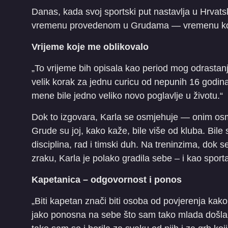
Danas, kada svoj sportski put nastavlja u Hrvatsk
vremenu provedenom u Grudama — vremenu koje 
Vrijeme koje me oblikovalo
„To vrijeme bih opisala kao period mog odrastan
velik korak za jednu curicu od nepunih 16 godina
mene bile jedno veliko novo poglavlje u životu.“
Dok to izgovara, Karla se osmjehuje — onim osm
Grude su joj, kako kaže, bile više od kluba. Bile 
disciplina, rad i timski duh. Na treninzima, dok s
zraku, Karla je polako gradila sebe – i kao sport
Kapetanica – odgovornost i ponos
„Biti kapetan znači biti osoba od povjerenja kako
jako ponosna na sebe što sam tako mlada došla d