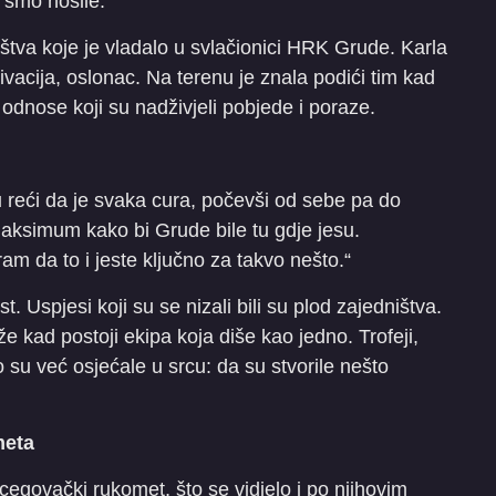
i smo nosile.“
ništva koje je vladalo u svlačionici HRK Grude. Karla
vacija, oslonac. Na terenu je znala podići tim kad
a odnose koji su nadživjeli pobjede i poraze.
gu reći da je svaka cura, počevši od sebe pa do
maksimum kako bi Grude bile tu gdje jesu.
am da to i jeste ključno za takvo nešto.“
. Uspjesi koji su se nizali bili su plod zajedništva.
e kad postoji ekipa koja diše kao jedno. Trofeji,
 su već osjećale u srcu: da su stvorile nešto
meta
egovački rukomet, što se vidjelo i po njihovim