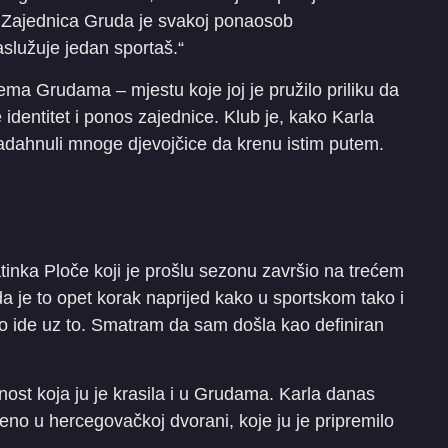
d. Zajednica Gruda je svakoj ponaosob
služuje jedan sportaš.“
ema Grudama – mjestu koje joj je pružilo priliku da
identitet i ponos zajednice. Klub je, kako Karla
 nadahnuli mnoge djevojčice da krenu istim putem.
inka Ploče koji je prošlu sezonu završio na trećem
 je to opet korak naprijed kako u sportskom tako i
što ide uz to. Smatram da sam došla kao definiran
enost koja ju je krasila i u Grudama. Karla danas
eno u hercegovačkoj dvorani, koje ju je pripremilo