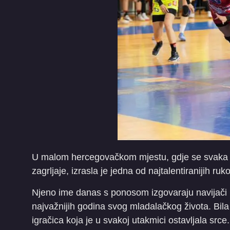
U malom hercegovačkom mjestu, gdje se svaka p
zagrljaje, izrasla je jedna od najtalentiranijih r
Njeno ime danas s ponosom izgovaraju navijači H
najvažnijih godina svog mladalačkog života. Bila
igračica koja je u svakoj utakmici ostavljala srce.