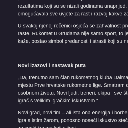
rezultatima koji su se nizali godinama unaprije
omogućavala sve uvjete za rast i razvoj kakve za
U svakoj njenoj rečenici osjeća se zahvalnost pr
raste. Rukomet u Grudama nije samo sport, to je 
kaže, postao simbol predanosti i strasti koji su
Novi izazovi i nastavak puta
„Da, trenutno sam član rukometnog kluba Dalmat
mjestu Prve hrvatske rukometne lige. Smatram da
osobnom životu. Novi ljudi, treneri, ekipa i sve 
igrač s velikim igračkim iskustvom.“
Novi grad, novi tim – ali ista ona energija i borb
igra s istim žarom, ponosno noseći iskustvo steč