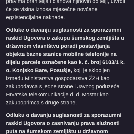
pravima branitelja i članova njihovih obitelji, utvrdit
će se visina iznosa mjesečne novčane
egzistencijalne naknade.
Odluke o davanju suglasnosti za sporazumni
raskid Ugovora o zakupu šumskog zemljišta u
državnom vlasništvu poradi postavljanja
objekta bazne stanice mobilne telefonije na
dijelu parcele označene kao k. č. broj 6103/1 k.
o. Konjsko Bare, Posušje,
koji je sklopljen
između Ministarstva gospodarstva ŽZH kao
zakupodavca s jedne strane i Javnog poduzeće
Hrvatske telekomunikacije d. d. Mostar kao
zakupoprimca s druge strane.
Odluku o davanju suglasnosti za sporazumni
raskid Ugovora o zasnivanju prava služnosti
puta na šumskom zemljištu u državnom