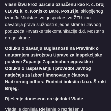
vlasništvu kroz parcelu označenu kao k. č. broj
6103/1 k. o. Konjsko Bare, Posušje,
sklopljenog
između Ministarstva gospodarstva ŽZH kao
davatelja prava služnosti s jedne strane i Javnog
poduzeća Hrvatske telekomunikacije d.d. Mostar s
druge strane.
Odluku o davanju suglasnosti na Pravilnik o
unutarnjem ustrojstvu Uprave za inspekcijske
poslove Županije Zapadnohercegovačke i
Odluku o raspisivanju i provedbi Javnog
natječaja za izbor i imenovanje članova
Nadzornog odbora Rudnici boksita d.o.o. Široki
Brijeg
.
Rješenje doneseno na sjednici Vlade
Vlada je donijela Rješenje o razrješenju