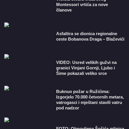
Montessori vrtića za nove
članove
Asfaltira se dionica regionalne
ceste Bobanova Draga – Blaževići
VIDEO: Usred velikih gužvi na
granici Vinjani Gornji, Ljubo i
Šime pokazali veliko srce
Buknuo požar u Ružićima:
Izgorjelo 70.000 četvornih metara,
vatrogasci i mještani stavili vatru
pod nadzor
FOTO: Obnovljena Šošića mlinica