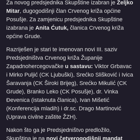
Za novog predsjednika Skupštine izabran je
Željko
Mitar
, dugogodišnji član Crvenog križa općine
Posušje. Za zamjenicu predsjednika Skupštine
izabrana je
Anita Ćutuk,
članica Crvenog križa
općine Grude.
Razriješen je stari te imenovan novi III. saziv
Predsjedništva Crvenog križa Županije
Zapadnohercegovačke
u sastavu:
Viktor Grbavac
i Mirko Puljić (CK Ljubuški), Srećko Slišković i Ivica
Šaravanja (CK Široki Brijeg), Srećko Mikulić (CK
Grude), Branko Leko (CK Posušje), dr. Vinka
Đevenica (istaknuta članica), Ivan Mišetić
(Konferencija mladih) i dr.sc. Drago Martinović
(Uprava civilne zaštite ŽZH).
Nakon što ga je Predsjedništvo predložilo,
Skupština je na
novi četverogodišnji mandat