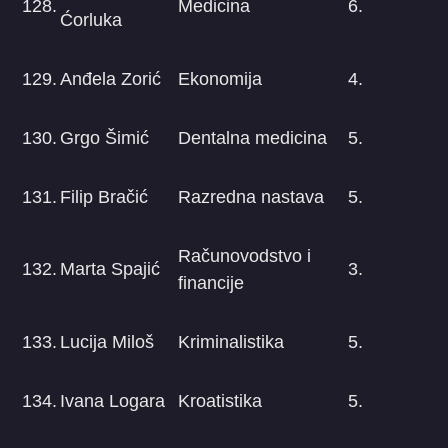
128.
Medicina
6.
Ćorluka
129.
Anđela Zorić
Ekonomija
4.
130.
Grgo Šimić
Dentalna medicina
5.
131.
Filip Bračić
Razredna nastava
5.
Računovodstvo i
132.
Marta Spajić
3.
financije
133.
Lucija Miloš
Kriminalistika
5.
134.
Ivana Logara
Kroatistika
5.