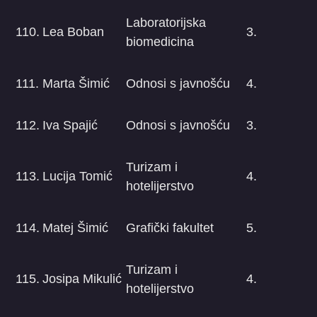
Laboratorijska
110.
Lea Boban
3.
biomedicina
111.
Marta Šimić
Odnosi s javnošću
4.
112.
Iva Spajić
Odnosi s javnošću
3.
Turizam i
113.
Lucija Tomić
4.
hotelijerstvo
114.
Matej Šimić
Grafički fakultet
5.
Turizam i
115.
Josipa Mikulić
4.
hotelijerstvo