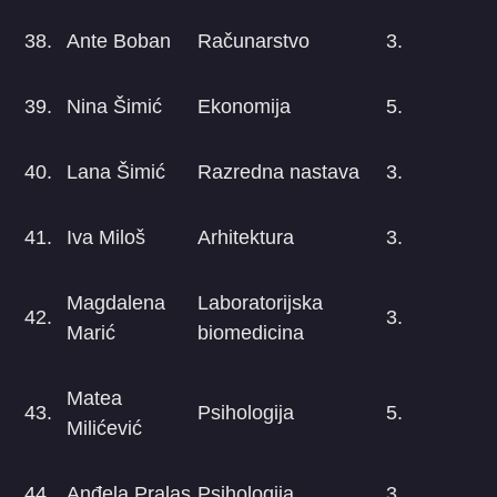
38.
Ante Boban
Računarstvo
3.
39.
Nina Šimić
Ekonomija
5.
40.
Lana Šimić
Razredna nastava
3.
41.
Iva Miloš
Arhitektura
3.
Magdalena
Laboratorijska
42.
3.
Marić
biomedicina
Matea
43.
Psihologija
5.
Milićević
44.
Anđela Pralas
Psihologija
3.