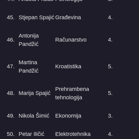
45.
Stjepan Spajić
Građevina
4.
Antonija
46.
Računarstvo
4.
Pandžić
Martina
47.
Kroatistika
5.
Pandžić
Prehrambena
48.
Marija Spajić
5.
tehnologija
49.
Nikola Šimić
Ekonomija
3.
50.
Petar Iličić
Elektrotehnika
4.