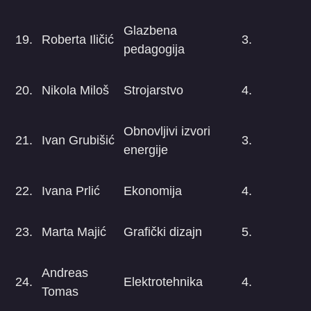
Glazbena
19.
Roberta Iličić
3.
pedagogija
20.
Nikola Miloš
Strojarstvo
4.
Obnovljivi izvori
21.
Ivan Grubišić
3.
energije
22.
Ivana Prlić
Ekonomija
4.
23.
Marta Majić
Grafički dizajn
5.
Andreas
24.
Elektrotehnika
4.
Tomas