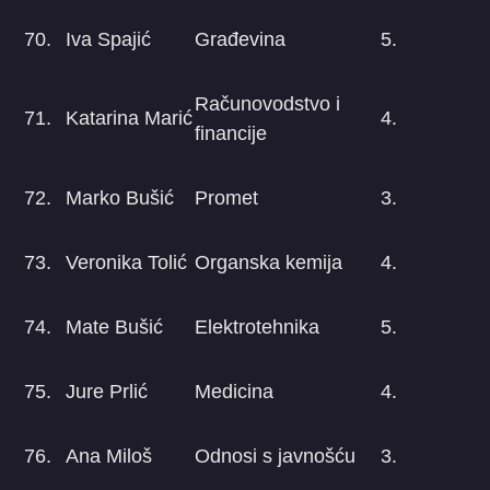
70.
Iva Spajić
Građevina
5.
Računovodstvo i
71.
Katarina Marić
4.
financije
72.
Marko Bušić
Promet
3.
73.
Veronika Tolić
Organska kemija
4.
74.
Mate Bušić
Elektrotehnika
5.
75.
Jure Prlić
Medicina
4.
76.
Ana Miloš
Odnosi s javnošću
3.