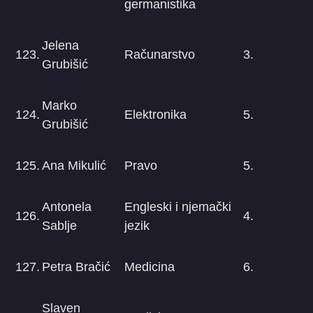
germanistika
Jelena
123.
Računarstvo
3.
Grubišić
Marko
124.
Elektronika
5.
Grubišić
125.
Ana Mikulić
Pravo
5.
Antonela
Engleski i njemački
126.
4.
Sablje
jezik
127.
Petra Bračić
Medicina
6.
Slaven