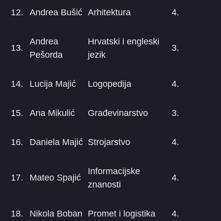
12.
Andrea Bušić
Arhitektura
4.
Andrea
Hrvatski i engleski
13.
3.
Pešorda
jezik
14.
Lucija Majić
Logopedija
4.
15.
Ana Mikulić
Građevinarstvo
3.
16.
Daniela Majić
Strojarstvo
4.
Informacijske
17.
Mateo Spajić
4.
znanosti
18.
Nikola Boban
Promet i logistika
4.