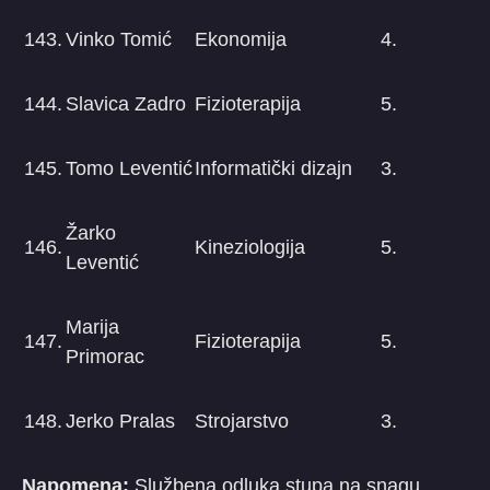
143.
Vinko Tomić
Ekonomija
4.
144.
Slavica Zadro
Fizioterapija
5.
145.
Tomo Leventić
Informatički dizajn
3.
Žarko
146.
Kineziologija
5.
Leventić
Marija
147.
Fizioterapija
5.
Primorac
148.
Jerko Pralas
Strojarstvo
3.
Napomena:
Službena odluka stupa na snagu