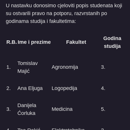
​U nastavku donosimo cjeloviti popis studenata koji
su ostvarili pravo na potporu, razvrstanih po
godinama studija i fakultetima:
Godina
R.B.
Ime i prezime
Fakultet
studija
Tomislav
1.
Agronomija
3.
Majić
2.
Ana Eljuga
Logopedija
4.
Danijela
3.
Medicina
5.
Ćorluka