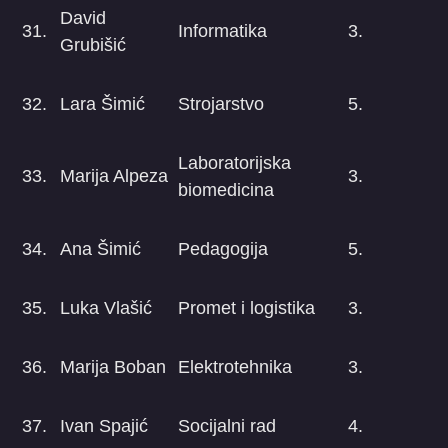
David
31.
Informatika
3.
Grubišić
32.
Lara Šimić
Strojarstvo
5.
Laboratorijska
33.
Marija Alpeza
3.
biomedicina
34.
Ana Šimić
Pedagogija
5.
35.
Luka Vlašić
Promet i logistika
3.
36.
Marija Boban
Elektrotehnika
3.
37.
Ivan Spajić
Socijalni rad
4.