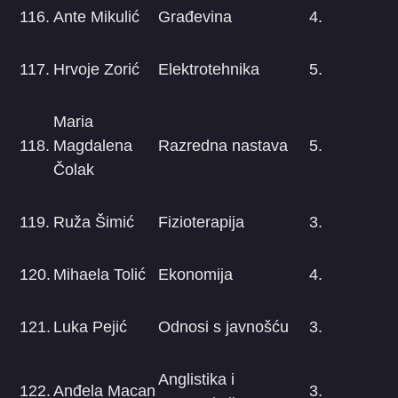
116.
Ante Mikulić
Građevina
4.
117.
Hrvoje Zorić
Elektrotehnika
5.
Maria
118.
Magdalena
Razredna nastava
5.
Čolak
119.
Ruža Šimić
Fizioterapija
3.
120.
Mihaela Tolić
Ekonomija
4.
121.
Luka Pejić
Odnosi s javnošću
3.
Anglistika i
122.
Anđela Macan
3.