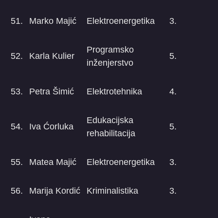
51.
Marko Majić
Elektroenergetika
3.
Programsko
52.
Karla Kulier
5.
inženjerstvo
53.
Petra Šimić
Elektrotehnika
4.
Edukacijska
54.
Iva Ćorluka
5.
rehabilitacija
55.
Matea Majić
Elektroenergetika
3.
56.
Marija Kordić
Kriminalistika
3.