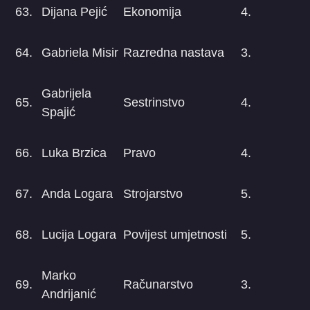
63.
Dijana Pejić
Ekonomija
4.
64.
Gabriela Misir
Razredna nastava
3.
Gabrijela
65.
Sestrinstvo
4.
Spajić
66.
Luka Brzica
Pravo
4.
67.
Anda Logara
Strojarstvo
5.
68.
Lucija Logara
Povijest umjetnosti
5.
Marko
69.
Računarstvo
3.
Andrijanić