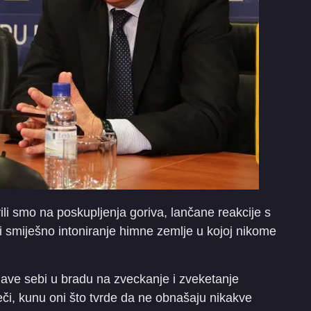
li smo na poskupljenja goriva, lančane reakcije s
i smiješno intoniranje himne zemlje u kojoj nikome
ave sebi u bradu na zveckanje i zveketanje
ječi, kunu oni što tvrde da ne obnašaju nikakve