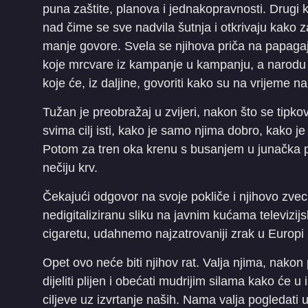
puna zaštite, planova i jednakopravnosti. Drugi 
nad čime se sve nadvila šutnja i otkrivaju kako zaš
manje govore. Svela se njihova priča na papagaj
koje mrcvare iz kampanje u kampanju, a narodu pr
koje će, iz daljine, govoriti kako su na vrijeme na
Tužan je preobražaj u zvijeri, nakon što se tipkov
svima cilj isti, kako je samo njima dobro, kako j
Potom za tren oka krenu s busanjem u junačka 
nečiju krv.
Čekajući odgovor na svoje pokliče i njihovo zvec
nedigitaliziranu sliku na javnim kućama televizijs
cigaretu, udahnemo najzatrovaniji zrak u Europi
Opet ovo neće biti njihov rat. Valja njima, nakon 
dijeliti plijen i obećati mudrijim silama kako će u
ciljeve uz izvrtanje naših. Nama valja pogledati