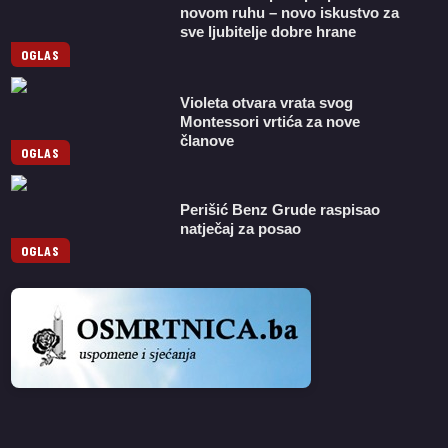
novom ruhu – novo iskustvo za
sve ljubitelje dobre hrane
OGLAS
Violeta otvara vrata svog
Montessori vrtića za nove
članove
OGLAS
Perišić Benz Grude raspisao
natječaj za posao
OGLAS