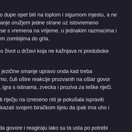
vo dupe opet biti na toplom i sigurnom mjestu, a ne
tanje oružjem jedne strane uz istovremeno
 se s vremena na vrijeme, u jednakim razmacima i
im zombijima do grla.
io život u državi koja ne kažnjava ni preduboke
e jezičine smanje upravo onda kad treba
mo, čuli oštre reakcije prozvanih na oštar govor
gra s istinama, zvecka i proziva za teške riječi.
i riječju na izneseno niti je pokušala ispraviti
okazati svojem biračkom tijelu da ipak ima uho i
a govore i reagiraju iako su ta usta po potrebi