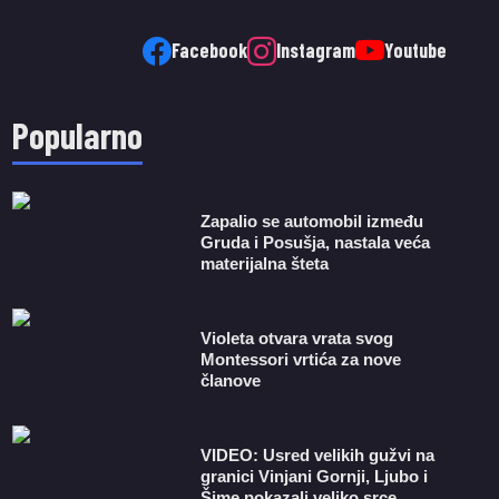
Facebook
Instagram
Youtube
Popularno
Zapalio se automobil između
Gruda i Posušja, nastala veća
materijalna šteta
Violeta otvara vrata svog
Montessori vrtića za nove
članove
VIDEO: Usred velikih gužvi na
granici Vinjani Gornji, Ljubo i
Šime pokazali veliko srce