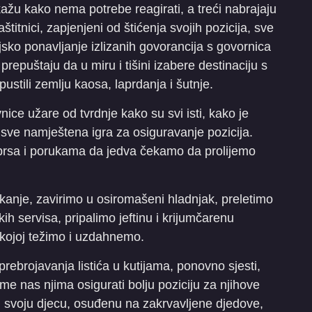
kažu kako nema potrebe reagirati, a treći nabrajaju
titnici, zapjenjeni od štićenja svojih pozicija, sve
sko ponavljanje izlizanih govorancija s govornica
epuštaju da u miru i tišini izabere destinaciju s
pustili zemlju kaosa, laprdanja i šutnje.
nice užare od tvrdnje kako su svi isti, kako je
e sve namještena igra za osiguravanje pozicija.
prsa i porukama da jedva čekamo da prolijemo
kanje, zavirimo u osiromašeni hladnjak, preletimo
kih servisa, pripalimo jeftinu i krijumčarenu
 kojoj težimo i uzdahnemo.
prebrojavanja listića u kutijama, ponovno sjesti,
 ime nas njima osigurati bolju poziciju za njihove
 u svoju djecu, osuđenu na zakrvavljene djedove,