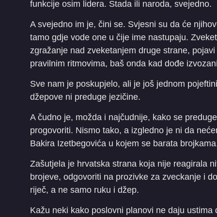
funkcije osim lidera. Stada ili naroda, svejedno.
A svejedno im je, čini se. Svjesni su da će njiho
tamo gdje vode one u čije ime nastupaju. Zveke
zgražanje nad zveketanjem druge strane, pojavi
pravilnim ritmovima, baš onda kad dođe izvozan
Sve nam je poskupjelo, ali je još jednom pojeftin
džepove ni preduge jezičine.
A čudno je, možda i najčudnije, kako se predug
progovoriti. Nismo tako, a izgledno je ni da neće
Bakira Izetbegovića u kojem se barata brojkama, i
Zašutjela je hrvatska strana koja nije reagirala nit
brojeve, odgovoriti na prozivke za zveckanje i d
riječ, a ne samo ruku i džep.
Kažu neki kako poslovni planovi ne daju ustima d