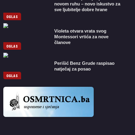
novom ruhu – novo iskustvo za
sve ljubitelje dobre hrane
OGLAS
Violeta otvara vrata svog
Montessori vrtića za nove
članove
OGLAS
Perišić Benz Grude raspisao
natječaj za posao
OGLAS