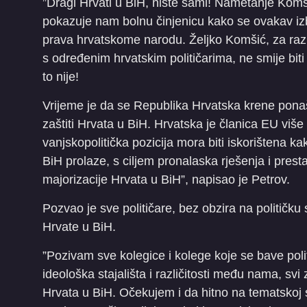
”Dragi Hrvati u BiH, niste sami! Nametanje Komši
pokazuje nam bolnu činjenicu kako se ovakav izb
prava hrvatskome narodu. Željko Komšić, za razl
s određenim hrvatskim političarima, ne smije bit
to nije!
Vrijeme je da se Republika Hrvatska krene ponaš
zaštiti Hrvata u BiH. Hrvatska je članica EU viš
vanjskopolitička pozicija mora biti iskorištena k
BiH prolaze, s ciljem pronalaska rješenja i prest
majorizacije Hrvata u BiH”, napisao je Petrov.
Pozvao je sve političare, bez obzira na političku 
Hrvate u BiH.
”Pozivam sve kolegice i kolege koje se bave polit
ideološka stajališta i različitosti među nama, svi
Hrvata u BiH. Očekujem i da hitno na tematskoj