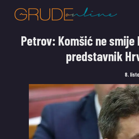
Petrov: Komšić ne smije 
predstavnik Hrv
8. lis