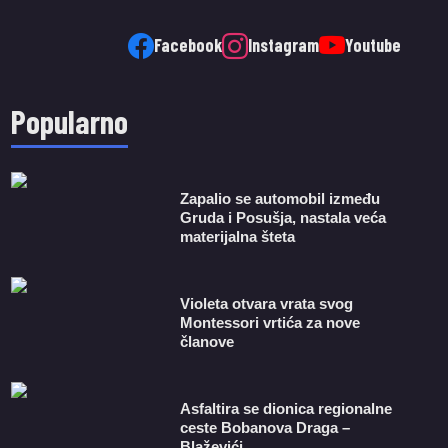
Facebook
Instagram
Youtube
Popularno
Zapalio se automobil između
Gruda i Posušja, nastala veća
materijalna šteta
Violeta otvara vrata svog
Montessori vrtića za nove
članove
Asfaltira se dionica regionalne
ceste Bobanova Draga –
Blaževići