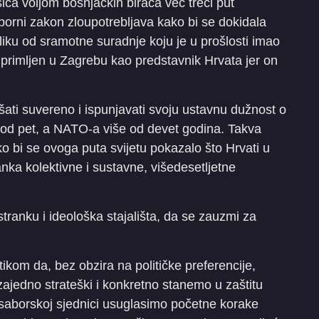
ća voljom bošnjačkih birača već treći put
orni zakon zloupotrebljava kako bi se dokidala
iku od sramotne suradnje koju je u prošlosti imao
i primljen u Zagrebu kao predstavnik Hrvata jer on
ati suvereno i ispunjavati svoju ustavnu dužnost o
e od pet, a NATO-a više od devet godina. Takva
ako bi se ovoga puta svijetu pokazalo što Hrvati u
anka kolektivne i sustavne, višedesetljetne
stranku i ideološka stajališta, da se zauzmi za
ikom da, bez obzira na političke preferencije,
 zajedno strateški i konkretno stanemo u zaštitu
 saborskoj sjednici usuglasimo početne korake