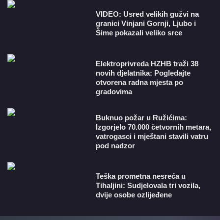
VIDEO: Usred velikih gužvi na
granici Vinjani Gornji, Ljubo i
Šime pokazali veliko srce
​Elektroprivreda HZHB traži 38
novih djelatnika: Pogledajte
otvorena radna mjesta po
gradovima
Buknuo požar u Ružićima:
Izgorjelo 70.000 četvornih metara,
vatrogasci i mještani stavili vatru
pod nadzor
Teška prometna nesreća u
Tihaljini: Sudjelovala tri vozila,
dvije osobe ozlijeđene