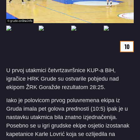
10
U prvoj utakmici četvrtzavršnice KUP-a BiH,
igračice HRK Grude su ostvarile pobjedu nad
ekipom ŽRK Goražde rezultatom 28:25.
Iako je polovicom prvog poluvremena ekipa iz
Gruda imala pet golova prednosti (10:5) ipak je u
nastavku utakmica bila znatno izjednačenija.
Posebno se u igri grudske ekipe osjetio izostanak
kapetanice Karle Lovrić koja se ozlijedila na