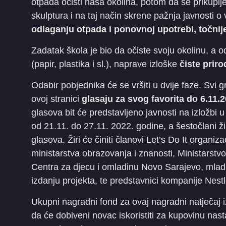
otpada očisti naša okolina, potom da se prikuplje
skulptura i na taj način skrene pažnja javnosti o
odlaganju otpada i ponovnoj upotrebi, točnije 
Zadatak škola je bio da očiste svoju okolinu, a od
(papir, plastika i sl.), naprave izloške
čiste priro
Odabir pobjednika će se vršiti u dvije faze. Svi 
ovoj stranici
glasaju za svog favorita do 6.11.2
glasova bit će predstavljeno javnosti na izložbi 
od 21.11. do 27.11. 2022. godine, a šestočlani ži
glasova. Žiri će činiti članovi Let’s Do It organiz
ministarstva obrazovanja i znanosti, Ministarstvo
Centra za djecu i omladinu Novo Sarajevo, mladi 
izdanju projekta, te predstavnici kompanije Nestl
Ukupni nagradni fond za ovaj nagradni natječaj 
da će dobiveni novac iskoristiti za kupovinu na