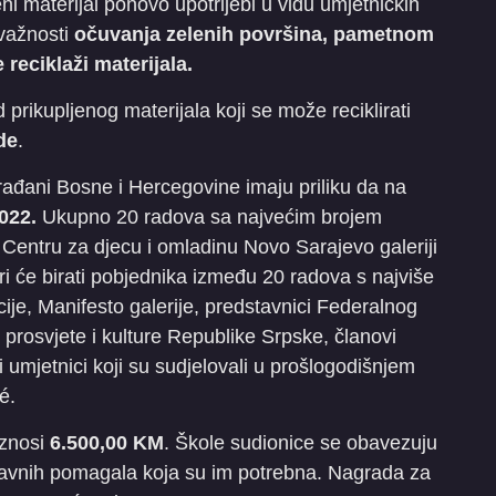
ni materijal ponovo upotrijebi u vidu umjetničkih
 važnosti
očuvanja zelenih površina, pametnom
reciklaži materijala.
 prikupljenog materijala koji se može reciklirati
de
.
građani Bosne i Hercegovine imaju priliku da na
022.
Ukupno 20 radova sa najvećim brojem
u Centru za djecu i omladinu Novo Sarajevo galeriji
ri će birati pobjednika između 20 radova s najviše
acije, Manifesto galerije, predstavnici Federalnog
 prosvjete i kulture Republike Srpske, članovi
umjetnici koji su sudjelovali u prošlogodišnjem
é.
iznosi
6.500,00 KM
. Škole sudionice se obavezuju
stavnih pomagala koja su im potrebna. Nagrada za