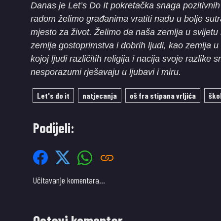
Danas je Let’s Do It pokretačka snaga pozitivni
radom želimo građanima vratiti nadu u bolje sutra
mjesto za život. Želimo da naša zemlja u svijetu 
zemlja gostoprimstva i dobrih ljudi, kao zemlja u
kojoj ljudi različitih religija i nacija svoje razli
nesporazumi rješavaju u ljubavi i miru.
Let's do it
natjecanja
oš fra stipana vrljića
ško
Podijeli:
Učitavanje komentara…
Ostavi komentar