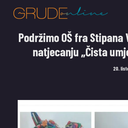
Podržimo OŠ fra Stipana V
natjecanju „Čista umj
20. lis