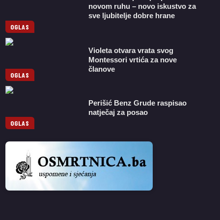
novom ruhu – novo iskustvo za
sve ljubitelje dobre hrane
OGLAS
Violeta otvara vrata svog
Montessori vrtića za nove
članove
OGLAS
Perišić Benz Grude raspisao
natječaj za posao
OGLAS