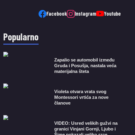
Facebook
Instagram
Youtube
Popularno
Zapalio se automobil između
Gruda i Posušja, nastala veća
materijalna šteta
Violeta otvara vrata svog
Montessori vrtića za nove
članove
VIDEO: Usred velikih gužvi na
granici Vinjani Gornji, Ljubo i
Šime pokazali veliko srce