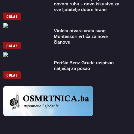
novom ruhu – novo iskustvo za
sve ljubitelje dobre hrane
OGLAS
Violeta otvara vrata svog
Montessori vrtića za nove
članove
OGLAS
Perišić Benz Grude raspisao
natječaj za posao
OGLAS