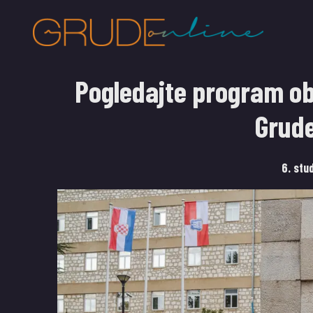
Pogledajte program ob
Grud
6. stu