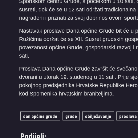
Sportskom centru Grude, s početkom u 10 sati, 
susreti, dok će se u 12 sati održati tradicionalna 
nagrađeni i priznati za svoj doprinos ovom spor
Nastavak proslave Dana općine Grude bit će u p
Ružićima održat će se XII. Susret grudskih gosp
povezanost općine Grude, gospodarski razvoj i ra
sati.
Proslava Dana općine Grude završit će svečano
dvorani u utorak 19. studenog u 11 sati. Prije sje
pokojnog predsjednika Hrvatske Republike Herceg
kod Spomenika hrvatskim braniteljima.
dan općine grude
grude
obilježavanje
proslava
Podijeli: