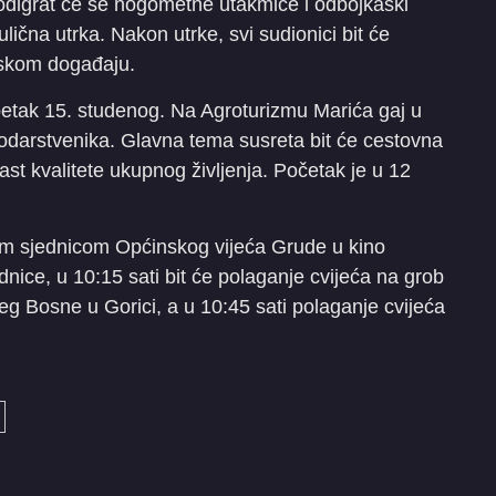
odigrat će se nogometne utakmice i odbojkaški
ulična utrka. Nakon utrke, svi sudionici bit će
tskom događaju.
etak 15. studenog. Na Agroturizmu Marića gaj u
odarstvenika. Glavna tema susreta bit će cestovna
st kvalitete ukupnog življenja. Početak je u 12
m sjednicom Općinskog vijeća Grude u kino
dnice, u 10:15 sati bit će polaganje cvijeća na grob
 Bosne u Gorici, a u 10:45 sati polaganje cvijeća