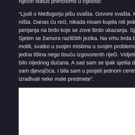
Njezin status prenosimo u cijelosti:
“Ljudi o Međugorju pišu svašta. Govore svašta
ništa. Danas ću reći, nikada nisam kupila niti jed
penjanja na brdo koje se zove Brdo ukazanja. Sje
Sjetim se žamora različitih jezika. Na vrhu brda bi
molili, svatko u svojim mislima u svojim problemima
jedna tišina nego tisuću izgovorenih riječi. Vidje
bilo nijednog dućana. A sad sam se ipak sjetila 
sam djevojčica. I bila sam u posjeti jednom centru
izrađivali neke male predmete”.