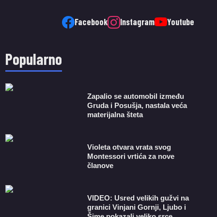
Facebook
Instagram
Youtube
Popularno
Zapalio se automobil između
Gruda i Posušja, nastala veća
materijalna šteta
Violeta otvara vrata svog
Montessori vrtića za nove
članove
VIDEO: Usred velikih gužvi na
granici Vinjani Gornji, Ljubo i
Šime pokazali veliko srce