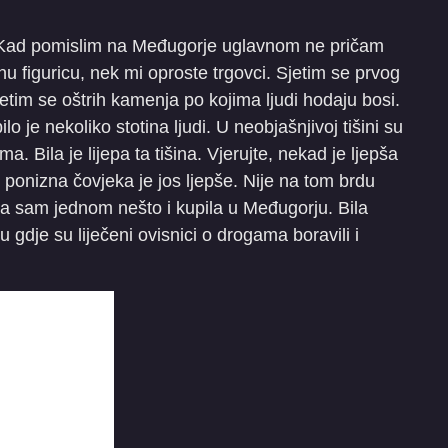
. Kad pomislim na Međugorje uglavnom ne pričam
nu figuricu, nek mi oproste trgovci. Sjetim se prvog
tim se oštrih kamenja po kojima ljudi hodaju bosi.
lo je nekoliko stotina ljudi. U neobjašnjivoj tišini su
. Bila je lijepa ta tišina. Vjerujte, nekad je ljepša
ti ponizna čovjeka je jos ljepše. Nije na tom brdu
da sam jednom nešto i kupila u Međugorju. Bila
 gdje su liječeni ovisnici o drogama boravili i