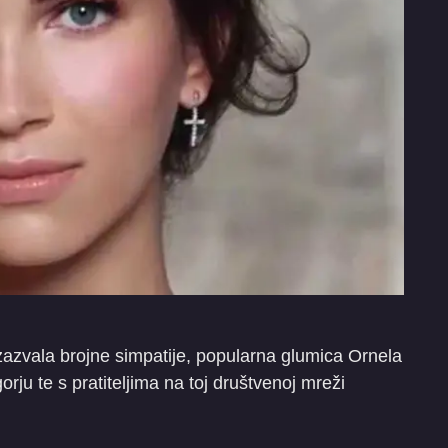
azvala brojne simpatije, popularna glumica Ornela
rju te s pratiteljima na toj društvenoj mreži