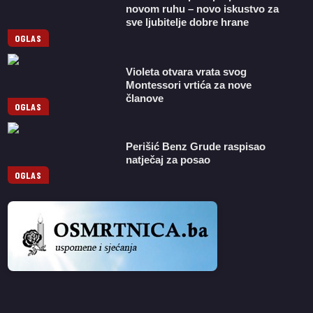
novom ruhu – novo iskustvo za
sve ljubitelje dobre hrane
OGLAS
Violeta otvara vrata svog
Montessori vrtića za nove
članove
OGLAS
Perišić Benz Grude raspisao
natječaj za posao
OGLAS