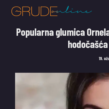
Popularna glumica Ornela 
hodočašća
19. ož