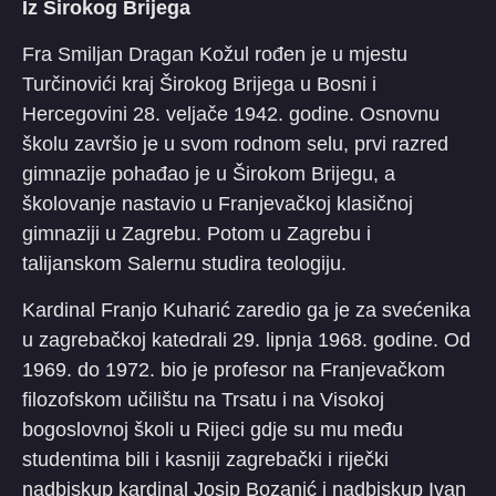
Iz Širokog Brijega
Fra Smiljan Dragan Kožul rođen je u mjestu
Turčinovići kraj Širokog Brijega u Bosni i
Hercegovini 28. veljače 1942. godine. Osnovnu
školu završio je u svom rodnom selu, prvi razred
gimnazije pohađao je u Širokom Brijegu, a
školovanje nastavio u Franjevačkoj klasičnoj
gimnaziji u Zagrebu. Potom u Zagrebu i
talijanskom Salernu studira teologiju.
Kardinal Franjo Kuharić zaredio ga je za svećenika
u zagrebačkoj katedrali 29. lipnja 1968. godine. Od
1969. do 1972. bio je profesor na Franjevačkom
filozofskom učilištu na Trsatu i na Visokoj
bogoslovnoj školi u Rijeci gdje su mu među
studentima bili i kasniji zagrebački i riječki
nadbiskup kardinal Josip Bozanić i nadbiskup Ivan