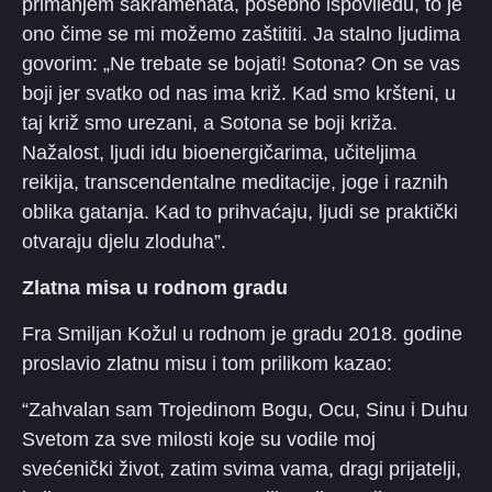
primanjem sakramenata, posebno ispoviieđu, to je
ono čime se mi možemo zaštititi. Ja stalno ljudima
govorim: „Ne trebate se bojati! Sotona? On se vas
boji jer svatko od nas ima križ. Kad smo kršteni, u
taj križ smo urezani, a Sotona se boji križa.
Nažalost, ljudi idu bioenergičarima, učiteljima
reikija, transcendentalne meditacije, joge i raznih
oblika gatanja. Kad to prihvaćaju, ljudi se praktički
otvaraju djelu zloduha”.
Zlatna misa u rodnom gradu
Fra Smiljan Kožul u rodnom je gradu 2018. godine
proslavio zlatnu misu i tom prilikom kazao:
“Zahvalan sam Trojedinom Bogu, Ocu, Sinu i Duhu
Svetom za sve milosti koje su vodile moj
svećenički život, zatim svima vama, dragi prijatelji,