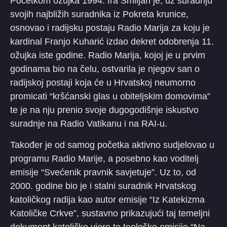
Početkom ožujka 1994. fra Smiljan je, uz suradnju
svojih najbližih suradnika iz Pokreta krunice,
osnovao i radijsku postaju Radio Marija za koju je
kardinal Franjo Kuharić izdao dekret odobrenja 11.
ožujka iste godine. Radio Marija, kojoj je u prvim
godinama bio na čelu, ostvarila je njegov san o
radijskoj postaji koja će u Hrvatskoj neumorno
promicati “kršćanski glas u obiteljskim domovima”
te je na nju prenio svoje dugogodišnje iskustvo
suradnje na Radio Vatikanu i na RAI-u.
Također je od samog početka aktivno sudjelovao u
programu Radio Marije, a posebno kao voditelj
emisije “Svećenik pravnik savjetuje”. Uz to, od
2000. godine bio je i stalni suradnik Hrvatskog
katoličkog radija kao autor emisije “Iz Katekizma
Katoličke Crkve”, sustavno prikazujući taj temeljni
dokument katoličke vjere te teološke emisije “Na