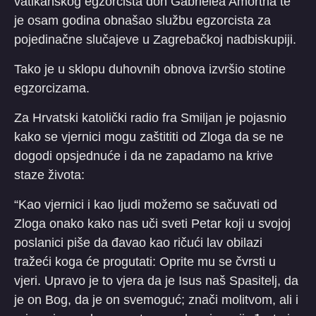
vatikanskog egzorcista don Gabrielea Amortha te
je osam godina obnašao službu egzorcista za
pojedinačne slučajeve u Zagrebačkoj nadbiskupiji.
Tako je u sklopu duhovnih obnova izvršio stotine
egzorcizama.
Za Hrvatski katolički radio fra Smiljan je pojasnio
kako se vjernici mogu zaštititi od Zloga da se ne
dogodi opsjednuće i da ne zapadamo na krive
staze života:
“Kao vjernici i kao ljudi možemo se sačuvati od
Zloga onako kako nas uči sveti Petar koji u svojoj
poslanici piše da đavao kao ričući lav obilazi
tražeći koga će progutati: Oprite mu se čvrsti u
vjeri. Upravo je to vjera da je Isus naš Spasitelj, da
je on Bog, da je on svemoguć; znači molitvom, ali i