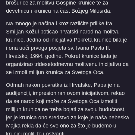
brošurice za molitvu Gospine krunice te za
devetnicu i krunicu na čast Božjeg Milosrđa.
Na mnogo je načina i kroz različite prilike fra
Smiljan Kožul poticao hrvatski narod na molitvu
krunice. Jedna od inicijativa Pokreta krunice bila je
i ona uoči prvoga posjeta sv. Ivana Pavla II.
Hrvatskoj 1994. godine. Pokret krunice tada je
organizirao tridesetodnevnu molitvenu inicijativu da
se izmoli milijun krunica za Svetoga Oca.
Odmah nakon povratka iz Hrvatske, Papa je na
audijenciji, impresioniran ovom inicijativom, rekao
da se narod koji može za Svetoga Oca izmoliti
milijun krunica ne treba bojati za svoju budućnost,
jer je krunica ono sredstvo za koje je naša nebeska
Majka rekla da će sve ono za što je budemo u
krunici molili to i ostvariti.