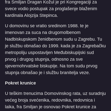
fra Smiljan Dragan Kožul je pri Kongregaciji za
svece vodio postupak za proglašenje blaženim
kardinala Alojzija Stepinca.
U domovinu se vratio sredinom 1988. te je
imenovan za suca na drugomolbenom
Nadbiskupskom ženidbenom sudu u Zagrebu. Tu
je službu obnašao do 1999. kada je za Zagrebačku
metropoliju uspostavljen Međubiskupijski sud
prvog i drugog stupnja, odnosno za sve
sjevernohrvatske biskupije. Na tom sudu prvog
stupnja obnašao je i službu branitelja veze.
Pokret krunice
U teškim trenucima Domovinskog rata, uz suradnju
većeg broja svećenika, redovnika, redovnica i
laika, fra Smiljan je osnovao Pokret krunice za