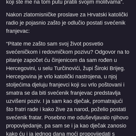
koji ste me na tom putu pratili svojim molitvama”.
Nakon zlatomisničke proslave za Hrvatski katolički
radio je pojasnio zašto je odlučio postati svećenik
franjevac:
“Pitate me zašto sam svoj život posvetio
svećeničkom i redovničkom pozivu? Odgovor na to
pitanje započet ću činjenicom da sam rođen u
Hercegovini, u selu Turčinovići, župi Široki Brijeg.
Hercegovina je vrlo katolički nastrojena, u njoj
stoljećima djeluju franjevci koji su vrlo poštovani i
smatra se da biti svećenik franjevac predstavlja
uzvišeni poziv. I ja sam kao dječak, promatrajući
što fratri rade i kako žive za narod, poželio postati
svećenik fratar. Posebno me oduševljavalo njihovo
propovijedanje, pa sam se i ja kao dječak zanosio
kako ću i ja jednog dana moći propovijedati s