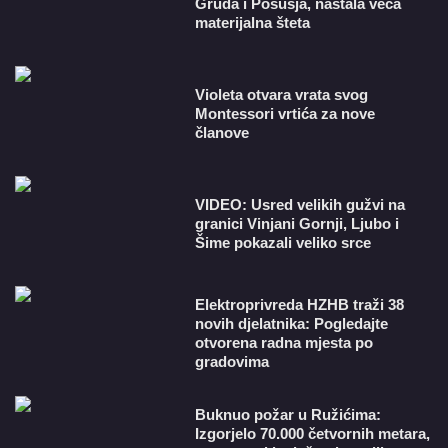
Gruda i Posušja, nastala veća
materijalna šteta
Violeta otvara vrata svog
Montessori vrtića za nove
članove
VIDEO: Usred velikih gužvi na
granici Vinjani Gornji, Ljubo i
Šime pokazali veliko srce
​Elektroprivreda HZHB traži 38
novih djelatnika: Pogledajte
otvorena radna mjesta po
gradovima
Buknuo požar u Ružićima:
Izgorjelo 70.000 četvornih metara,