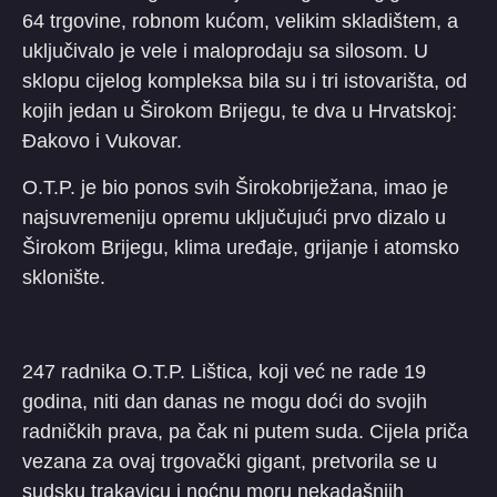
64 trgovine, robnom kućom, velikim skladištem, a
uključivalo je vele i maloprodaju sa silosom. U
sklopu cijelog kompleksa bila su i tri istovarišta, od
kojih jedan u Širokom Brijegu, te dva u Hrvatskoj:
Đakovo i Vukovar.
O.T.P. je bio ponos svih Širokobriježana, imao je
najsuvremeniju opremu uključujući prvo dizalo u
Širokom Brijegu, klima uređaje, grijanje i atomsko
sklonište.
247 radnika O.T.P. Lištica, koji već ne rade 19
godina, niti dan danas ne mogu doći do svojih
radničkih prava, pa čak ni putem suda. Cijela priča
vezana za ovaj trgovački gigant, pretvorila se u
sudsku trakavicu i noćnu moru nekadašnjih