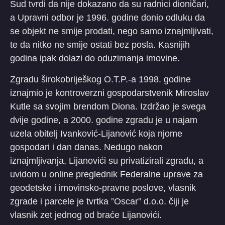
Sud tvrdi da nije dokazano da su radnici dioničari,
a Upravni odbor je 1996. godine donio odluku da
se objekt ne smije prodati, nego samo iznajmljivati,
te da nitko ne smije ostati bez posla. Kasnijih
godina ipak dolazi do oduzimanja imovine.
Zgradu širokobriješkog O.T.P.-a 1998. godine
iznajmio je kontroverzni gospodarstvenik Miroslav
Kutle sa svojim brendom Diona. Izdržao je svega
dvije godine, a 2000. godine zgradu je u najam
uzela obitelj Ivanković-Lijanović koja njome
gospodari i dan danas. Nedugo nakon
iznajmljivanja, Lijanovići su privatizirali zgradu, a
uvidom u online preglednik Federalne uprave za
geodetske i imovinsko-pravne poslove, vlasnik
zgrade i parcele je tvrtka ”Oscar” d.o.o. čiji je
vlasnik zet jednog od braće Lijanovići.