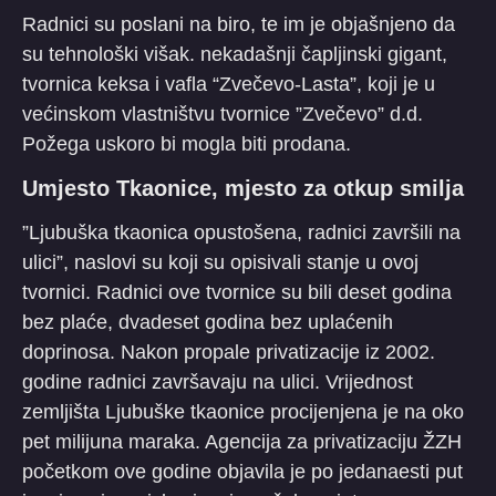
Radnici su poslani na biro, te im je objašnjeno da
su tehnološki višak. nekadašnji čapljinski gigant,
tvornica keksa i vafla “Zvečevo-Lasta”, koji je u
većinskom vlastništvu tvornice ”Zvečevo” d.d.
Požega uskoro bi mogla biti prodana.
Umjesto Tkaonice, mjesto za otkup smilja
”Ljubuška tkaonica opustošena, radnici završili na
ulici”, naslovi su koji su opisivali stanje u ovoj
tvornici. Radnici ove tvornice su bili deset godina
bez plaće, dvadeset godina bez uplaćenih
doprinosa. Nakon propale privatizacije iz 2002.
godine radnici završavaju na ulici. Vrijednost
zemljišta Ljubuške tkaonice procijenjena je na oko
pet milijuna maraka. Agencija za privatizaciju ŽZH
početkom ove godine objavila je po jedanaesti put