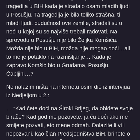
tragedija u BIH kada je stradalo osam mladih ljudi
u Posušju. Ta tragedija je bila toliko strašna, ti
mladi ljudi, budućnost ove zemlje, stradali su u
noći u kojoj su se najviše trebali radovati. Na
sprovodu u Posušju nije bilo Željka Komšića.
Možda nije bio u BiH, možda nije mogao doći…ali
to me je potaklo na razmišljanje… Kada je
zapravo Komšić bio u Grudama, Posušju,
Čapljini…?
Ne nalazim ništa na internetu osim dio iz intervjua
iz Nedjeljom u 2 :
… “Kad ćete doći na Široki Brijeg, da obiđete svoje
birače? Kad god me pozovete, ja ću doći ako me
smijete pozvati, eto mene odmah. Dolazite li vi i
nepozvani, kao član Predsjedništva BiH, brinete o