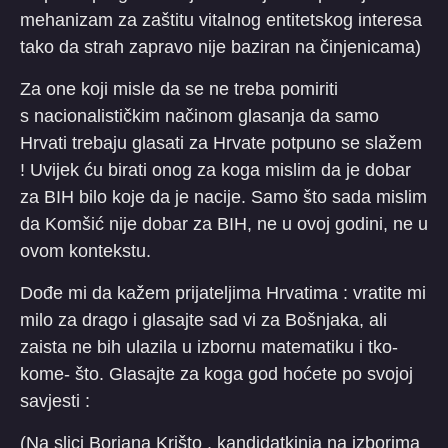
mehanizam za zaštitu vitalnog entitetskog interesa
tako da strah zapravo nije baziran na činjenicama)
Za one koji misle da se ne treba pomiriti
s nacionalističkim načinom glasanja da samo
Hrvati trebaju glasati za Hrvate potpuno se slažem
! Uvijek ću birati onog za koga mislim da je dobar
za BIH bilo koje da je nacije. Samo što sada mislim
da Komšić nije dobar za BIH, ne u ovoj godini, ne u
ovom kontekstu.
Dođe mi da kažem prijateljima Hrvatima : vratite mi
milo za drago i glasajte sad vi za Bošnjaka, ali
zaista ne bih ulazila u izbornu matematiku i tko-
kome- što. Glasajte za koga god hoćete po svojoj
savjesti :
(Na slici Borjana Krišto , kandidatkinja na izborima