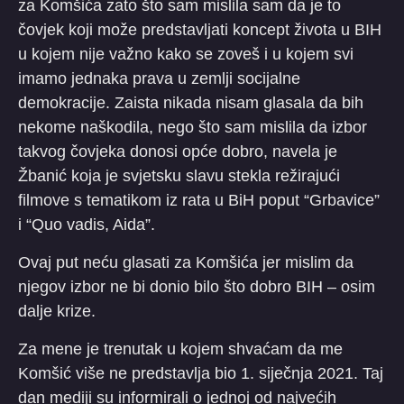
za Komšića zato što sam mislila sam da je to
čovjek koji može predstavljati koncept života u BIH
u kojem nije važno kako se zoveš i u kojem svi
imamo jednaka prava u zemlji socijalne
demokracije. Zaista nikada nisam glasala da bih
nekome naškodila, nego što sam mislila da izbor
takvog čovjeka donosi opće dobro, navela je
Žbanić koja je svjetsku slavu stekla režirajući
filmove s tematikom iz rata u BiH poput “Grbavice”
i “Quo vadis, Aida”.
Ovaj put neću glasati za Komšića jer mislim da
njegov izbor ne bi donio bilo što dobro BIH – osim
dalje krize.
Za mene je trenutak u kojem shvaćam da me
Komšić više ne predstavlja bio 1. siječnja 2021. Taj
dan mediji su informirali o jednoj od najvećih