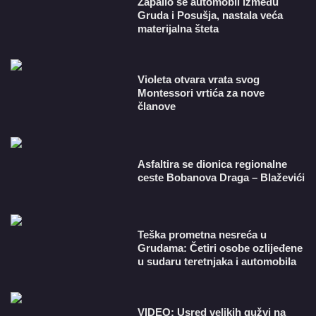
Zapalio se automobil između
Gruda i Posušja, nastala veća
materijalna šteta
Violeta otvara vrata svog
Montessori vrtića za nove
članove
Asfaltira se dionica regionalne
ceste Bobanova Draga – Blaževići
Teška prometna nesreća u
Grudama: Četiri osobe ozlijeđene
u sudaru teretnjaka i automobila
VIDEO: Usred velikih gužvi na