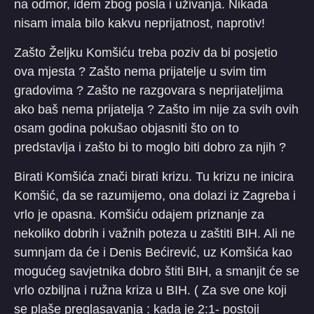
na odmor, idem zbog posla i uživanja. Nikada
nisam imala bilo kakvu neprijatnost, naprotiv!
Zašto Željku Komšiću treba poziv da bi posjetio
ova mjesta ? Zašto nema prijatelje u svim tim
gradovima ? Zašto ne razgovara s neprijateljima
ako baš nema prijatelja ? Zašto im nije za svih ovih
osam godina pokušao objasniti što on to
predstavlja i zašto bi to moglo biti dobro za njih ?
Birati Komšića znači birati krizu. Tu krizu ne inicira
Komšić, da se razumijemo, ona dolazi iz Zagreba i
vrlo je opasna. Komšiću odajem priznanje za
nekoliko dobrih i važnih poteza u zaštiti BIH. Ali ne
sumnjam da će i Denis Bećirević, uz Komšića kao
mogućeg savjetnika dobro štiti BIH, a smanjit će se
vrlo ozbiljna i ružna kriza u BIH. ( Za sve one koji
se plaše preglasavanja : kada je 2:1- postoji