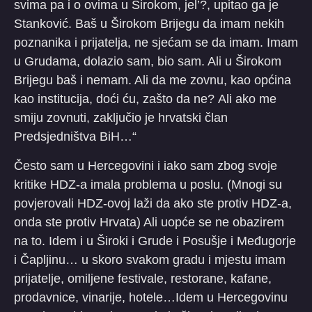
svima pa i o ovima u Širokom, jel’?, upitao ga je
Stanković. Baš u Širokom Brijegu da imam nekih
poznanika i prijatelja, ne sjećam se da imam. Imam
u Grudama, dolazio sam, bio sam. Ali u Širokom
Brijegu baš i nemam. Ali da me zovnu, kao općina
kao institucija, doći ću, zašto da ne? Ali ako me
smiju zovnuti, zaključio je hrvatski član
Predsjedništva BiH…“
Često sam u Hercegovini i iako sam zbog svoje
kritike HDZ-a imala problema u poslu. (Mnogi su
povjerovali HDZ-ovoj laži da ako ste protiv HDZ-a,
onda ste protiv Hrvata) Ali uopće se ne obazirem
na to. Idem i u Široki i Grude i Posušje i Međugorje
i Čapljinu… u skoro svakom gradu i mjestu imam
prijatelje, omiljene festivale, restorane, kafane,
prodavnice, vinarije, hotele…Idem u Hercegovinu